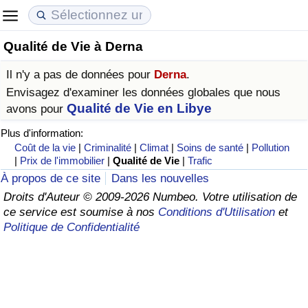
Qualité de Vie à Derna
Coût de la vie
Prix de l'immobilier
Qualité de Vie
Il n'y a pas de données pour
Derna
.
Indice du Coût de la Vie (Actuel)
Indice des Prix de l'immobilier (Actuel)
Indice de Qualité de Vie
Envisagez d'examiner les données globales que nous
Qualité de Vie en Libye
avons pour
Indice du Coût de la Vie
Indice des Prix de l'immobilier
Indice de Qualité de Vie (Actuel)
Plus d'information:
Coût de la vie
|
Criminalité
|
Climat
|
Soins de santé
|
Pollution
Indice du coût de la vie par pays
Indice des Prix de l'immobilier par Pays
Indice de qualité de vie par pays
|
Prix de l'immobilier
|
Qualité de Vie
|
Trafic
À propos de ce site
Dans les nouvelles
à Akaba
Criminalité
Droits d'Auteur © 2009-2026 Numbeo. Votre utilisation de
ce service est soumise à nos
Conditions d'Utilisation
et
Politique de Confidentialité
Indice de Criminalité (Actuel)
Indice de Criminalité
Indice de criminalité par pays