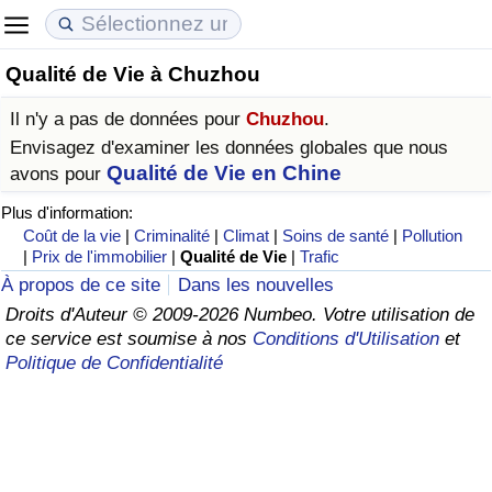
Qualité de Vie à Chuzhou
Coût de la vie
Prix de l'immobilier
Qualité de Vie
Il n'y a pas de données pour
Chuzhou
.
Indice du Coût de la Vie (Actuel)
Indice des Prix de l'immobilier (Actuel)
Indice de Qualité de Vie
Envisagez d'examiner les données globales que nous
Qualité de Vie en Chine
avons pour
Indice du Coût de la Vie
Indice des Prix de l'immobilier
Indice de Qualité de Vie (Actuel)
Plus d'information:
Coût de la vie
|
Criminalité
|
Climat
|
Soins de santé
|
Pollution
Indice du coût de la vie par pays
Indice des Prix de l'immobilier par Pays
Indice de qualité de vie par pays
|
Prix de l'immobilier
|
Qualité de Vie
|
Trafic
À propos de ce site
Dans les nouvelles
à Akaba
Criminalité
Droits d'Auteur © 2009-2026 Numbeo. Votre utilisation de
ce service est soumise à nos
Conditions d'Utilisation
et
Politique de Confidentialité
Indice de Criminalité (Actuel)
Indice de Criminalité
Indice de criminalité par pays