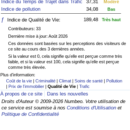
Indice du Temps de Trajet dans Trafic
37,31
Modéré
Indice de pollution
34,08
Bas
Soins de santé
ƒ
189,48
Indice de Qualité de Vie:
Très haut
Indice des soins de santé (Actuel)
Contributeurs: 33
Dernière mise à jour: Août 2026
Indice des soins de santé
Ces données sont basées sur les perceptions des visiteurs de
ce site au cours des 3 dernières années.
Indice des soins de santé par Pays
Si la valeur est 0, cela signifie qu'elle est perçue comme très
faible, et si la valeur est 100, cela signifie qu'elle est perçue
comme très élevée.
Pollution
Plus d'information:
Coût de la vie
|
Criminalité
|
Climat
|
Soins de santé
|
Pollution
Indice de Pollution (Actuel)
|
Prix de l'immobilier
|
Qualité de Vie
|
Trafic
À propos de ce site
Dans les nouvelles
Indice de pollution
Droits d'Auteur © 2009-2026 Numbeo. Votre utilisation de
ce service est soumise à nos
Conditions d'Utilisation
et
Indice de Pollution par Pays
Politique de Confidentialité
Trafic