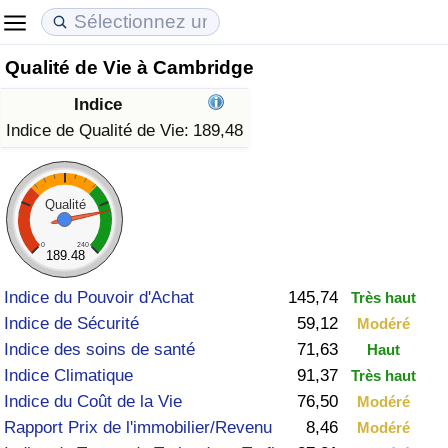
Qualité de Vie à Cambridge
Coût de la vie
Prix de l'immobilier
Qualité de Vie
Indice
Indice du Coût de la Vie (Actuel)
Indice des Prix de l'immobilier (Actuel)
Indice de Qualité de Vie
Indice de Qualité de Vie:
189,48
Indice du Coût de la Vie
Indice des Prix de l'immobilier
Indice de Qualité de Vie (Actuel)
Qualité
Indice du coût de la vie par pays
Indice des Prix de l'immobilier par Pays
Indice de qualité de vie par pays
0
240
189.48
à Akaba
Criminalité
Indice du Pouvoir d'Achat
145,74
Très haut
Indice de Sécurité
59,12
Modéré
Indice de Criminalité (Actuel)
Indice des soins de santé
71,63
Haut
Indice Climatique
91,37
Très haut
Indice de Criminalité
Indice du Coût de la Vie
76,50
Modéré
Rapport Prix de l'immobilier/Revenu
8,46
Modéré
Indice de criminalité par pays