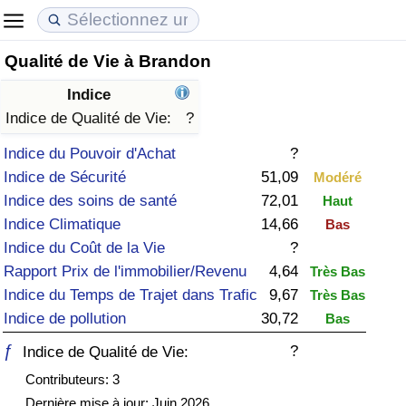
Qualité de Vie à Brandon
Coût de la vie
Prix de l'immobilier
Qualité de Vie
Indice
Indice du Coût de la Vie (Actuel)
Indice des Prix de l'immobilier (Actuel)
Indice de Qualité de Vie
Indice de Qualité de Vie:
?
Indice du Pouvoir d'Achat
?
Indice du Coût de la Vie
Indice des Prix de l'immobilier
Indice de Qualité de Vie (Actuel)
Indice de Sécurité
51,09
Modéré
Indice des soins de santé
72,01
Haut
Indice du coût de la vie par pays
Indice des Prix de l'immobilier par Pays
Indice de qualité de vie par pays
Indice Climatique
14,66
Bas
Indice du Coût de la Vie
?
à Akaba
Criminalité
Rapport Prix de l'immobilier/Revenu
4,64
Très Bas
Indice du Temps de Trajet dans Trafic
9,67
Très Bas
Indice de Criminalité (Actuel)
Indice de pollution
30,72
Bas
Indice de Criminalité
ƒ
?
Indice de Qualité de Vie:
Contributeurs: 3
Indice de criminalité par pays
Dernière mise à jour: Juin 2026