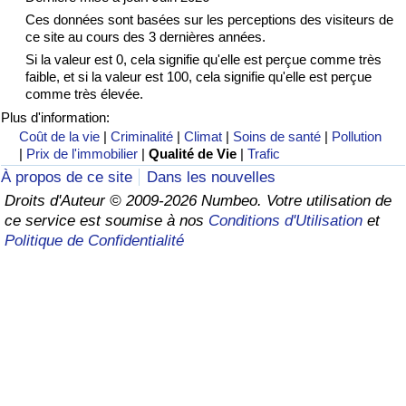
Ces données sont basées sur les perceptions des visiteurs de
Soins de santé
ce site au cours des 3 dernières années.
Si la valeur est 0, cela signifie qu'elle est perçue comme très
faible, et si la valeur est 100, cela signifie qu'elle est perçue
Indice des soins de santé (Actuel)
comme très élevée.
Plus d'information:
Indice des soins de santé
Coût de la vie
|
Criminalité
|
Climat
|
Soins de santé
|
Pollution
|
Prix de l'immobilier
|
Qualité de Vie
|
Trafic
Indice des soins de santé par Pays
À propos de ce site
Dans les nouvelles
Droits d'Auteur © 2009-2026 Numbeo. Votre utilisation de
Pollution
ce service est soumise à nos
Conditions d'Utilisation
et
Politique de Confidentialité
Indice de Pollution (Actuel)
Indice de pollution
Indice de Pollution par Pays
Trafic