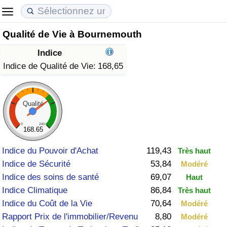
Qualité de Vie à Bournemouth
Coût de la vie
Prix de l'immobilier
Qualité de Vie
Indice
Indice du Coût de la Vie (Actuel)
Indice des Prix de l'immobilier (Actuel)
Indice de Qualité de Vie
Indice de Qualité de Vie:
168,65
Indice du Coût de la Vie
Indice des Prix de l'immobilier
Indice de Qualité de Vie (Actuel)
Qualité
Indice du coût de la vie par pays
Indice des Prix de l'immobilier par Pays
Indice de qualité de vie par pays
0
240
168.65
à Akaba
Criminalité
Indice du Pouvoir d'Achat
119,43
Très haut
Indice de Sécurité
53,84
Modéré
Indice de Criminalité (Actuel)
Indice des soins de santé
69,07
Haut
Indice Climatique
86,84
Très haut
Indice de Criminalité
Indice du Coût de la Vie
70,64
Modéré
Rapport Prix de l'immobilier/Revenu
8,80
Modéré
Indice de criminalité par pays