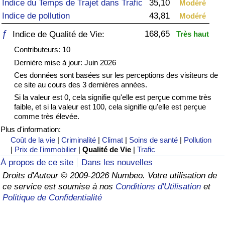
Indice du Temps de Trajet dans Trafic
35,10
Modéré
Indice de pollution
43,81
Modéré
Soins de santé
ƒ
168,65
Indice de Qualité de Vie:
Très haut
Indice des soins de santé (Actuel)
Contributeurs: 10
Dernière mise à jour: Juin 2026
Indice des soins de santé
Ces données sont basées sur les perceptions des visiteurs de
ce site au cours des 3 dernières années.
Indice des soins de santé par Pays
Si la valeur est 0, cela signifie qu'elle est perçue comme très
faible, et si la valeur est 100, cela signifie qu'elle est perçue
comme très élevée.
Pollution
Plus d'information:
Coût de la vie
|
Criminalité
|
Climat
|
Soins de santé
|
Pollution
Indice de Pollution (Actuel)
|
Prix de l'immobilier
|
Qualité de Vie
|
Trafic
À propos de ce site
Dans les nouvelles
Indice de pollution
Droits d'Auteur © 2009-2026 Numbeo. Votre utilisation de
ce service est soumise à nos
Conditions d'Utilisation
et
Indice de Pollution par Pays
Politique de Confidentialité
Trafic