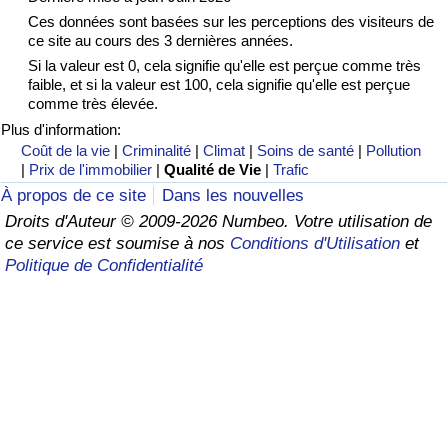
Ces données sont basées sur les perceptions des visiteurs de
Soins de santé
ce site au cours des 3 dernières années.
Si la valeur est 0, cela signifie qu'elle est perçue comme très
faible, et si la valeur est 100, cela signifie qu'elle est perçue
Indice des soins de santé (Actuel)
comme très élevée.
Plus d'information:
Indice des soins de santé
Coût de la vie
|
Criminalité
|
Climat
|
Soins de santé
|
Pollution
|
Prix de l'immobilier
|
Qualité de Vie
|
Trafic
Indice des soins de santé par Pays
À propos de ce site
Dans les nouvelles
Droits d'Auteur © 2009-2026 Numbeo. Votre utilisation de
Pollution
ce service est soumise à nos
Conditions d'Utilisation
et
Politique de Confidentialité
Indice de Pollution (Actuel)
Indice de pollution
Indice de Pollution par Pays
Trafic