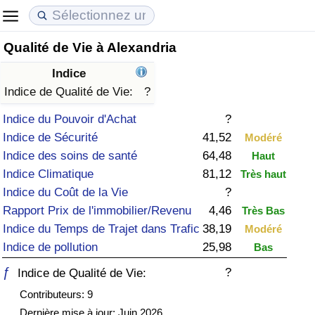
Qualité de Vie à Alexandria
Coût de la vie
Prix de l'immobilier
Qualité de Vie
Indice
Indice du Coût de la Vie (Actuel)
Indice des Prix de l'immobilier (Actuel)
Indice de Qualité de Vie
Indice de Qualité de Vie:
?
Indice du Pouvoir d'Achat
?
Indice du Coût de la Vie
Indice des Prix de l'immobilier
Indice de Qualité de Vie (Actuel)
Indice de Sécurité
41,52
Modéré
Indice des soins de santé
64,48
Haut
Indice du coût de la vie par pays
Indice des Prix de l'immobilier par Pays
Indice de qualité de vie par pays
Indice Climatique
81,12
Très haut
Indice du Coût de la Vie
?
à Akaba
Criminalité
Rapport Prix de l'immobilier/Revenu
4,46
Très Bas
Indice du Temps de Trajet dans Trafic
38,19
Modéré
Indice de Criminalité (Actuel)
Indice de pollution
25,98
Bas
Indice de Criminalité
ƒ
?
Indice de Qualité de Vie:
Contributeurs: 9
Indice de criminalité par pays
Dernière mise à jour: Juin 2026