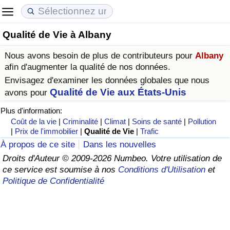
Qualité de Vie à Albany
Coût de la vie
Prix de l'immobilier
Qualité de Vie
Nous avons besoin de plus de contributeurs pour
Albany
Indice du Coût de la Vie (Actuel)
Indice des Prix de l'immobilier (Actuel)
Indice de Qualité de Vie
afin d'augmenter la qualité de nos données.
Envisagez d'examiner les données globales que nous
Indice du Coût de la Vie
Indice des Prix de l'immobilier
Indice de Qualité de Vie (Actuel)
Qualité de Vie aux États-Unis
avons pour
Plus d'information:
Indice du coût de la vie par pays
Indice des Prix de l'immobilier par Pays
Indice de qualité de vie par pays
Coût de la vie
|
Criminalité
|
Climat
|
Soins de santé
|
Pollution
|
Prix de l'immobilier
|
Qualité de Vie
|
Trafic
à Akaba
Criminalité
À propos de ce site
Dans les nouvelles
Droits d'Auteur © 2009-2026 Numbeo. Votre utilisation de
ce service est soumise à nos
Conditions d'Utilisation
et
Indice de Criminalité (Actuel)
Politique de Confidentialité
Indice de Criminalité
Indice de criminalité par pays