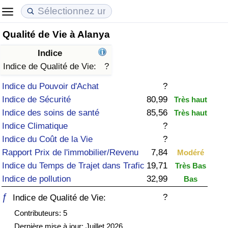
Qualité de Vie à Alanya
Coût de la vie
Prix de l'immobilier
Qualité de Vie
Indice
Indice du Coût de la Vie (Actuel)
Indice des Prix de l'immobilier (Actuel)
Indice de Qualité de Vie
Indice de Qualité de Vie:
?
Indice du Pouvoir d'Achat
?
Indice du Coût de la Vie
Indice des Prix de l'immobilier
Indice de Qualité de Vie (Actuel)
Indice de Sécurité
80,99
Très haut
Indice des soins de santé
85,56
Très haut
Indice du coût de la vie par pays
Indice des Prix de l'immobilier par Pays
Indice de qualité de vie par pays
Indice Climatique
?
Indice du Coût de la Vie
?
à Akaba
Criminalité
Rapport Prix de l'immobilier/Revenu
7,84
Modéré
Indice du Temps de Trajet dans Trafic
19,71
Très Bas
Indice de Criminalité (Actuel)
Indice de pollution
32,99
Bas
Indice de Criminalité
ƒ
?
Indice de Qualité de Vie:
Contributeurs: 5
Indice de criminalité par pays
Dernière mise à jour: Juillet 2026