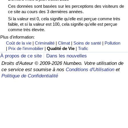
Ces données sont basées sur les perceptions des visiteurs de
Soins de santé
ce site au cours des 3 dernières années.
Si la valeur est 0, cela signifie qu'elle est perçue comme très
faible, et si la valeur est 100, cela signifie qu'elle est perçue
Indice des soins de santé (Actuel)
comme très élevée.
Plus d'information:
Indice des soins de santé
Coût de la vie
|
Criminalité
|
Climat
|
Soins de santé
|
Pollution
|
Prix de l'immobilier
|
Qualité de Vie
|
Trafic
Indice des soins de santé par Pays
À propos de ce site
Dans les nouvelles
Droits d'Auteur © 2009-2026 Numbeo. Votre utilisation de
Pollution
ce service est soumise à nos
Conditions d'Utilisation
et
Politique de Confidentialité
Indice de Pollution (Actuel)
Indice de pollution
Indice de Pollution par Pays
Trafic