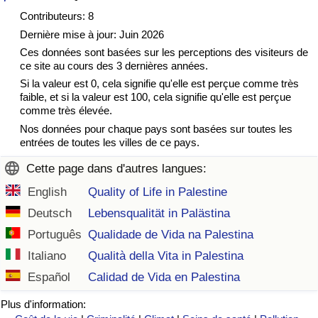
Contributeurs: 8
Soins de santé
Dernière mise à jour: Juin 2026
Ces données sont basées sur les perceptions des visiteurs de
Indice des soins de santé (Actuel)
ce site au cours des 3 dernières années.
Si la valeur est 0, cela signifie qu'elle est perçue comme très
Indice des soins de santé
faible, et si la valeur est 100, cela signifie qu'elle est perçue
comme très élevée.
Nos données pour chaque pays sont basées sur toutes les
Indice des soins de santé par Pays
entrées de toutes les villes de ce pays.
Cette page dans d'autres langues:
Pollution
English
Quality of Life in Palestine
Indice de Pollution (Actuel)
Deutsch
Lebensqualität in Palästina
Português
Qualidade de Vida na Palestina
Indice de pollution
Italiano
Qualità della Vita in Palestina
Español
Calidad de Vida en Palestina
Indice de Pollution par Pays
Plus d'information:
Trafic