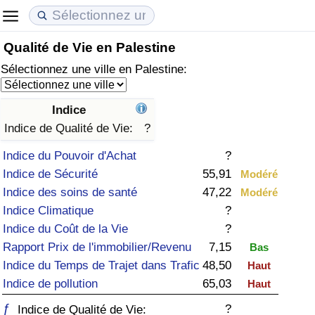
Qualité de Vie en Palestine
Coût de la vie
Prix de l'immobilier
Qualité de Vie
Sélectionnez une ville en Palestine:
Indice du Coût de la Vie (Actuel)
Indice des Prix de l'immobilier (Actuel)
Indice de Qualité de Vie
Indice
Indice du Coût de la Vie
Indice des Prix de l'immobilier
Indice de Qualité de Vie (Actuel)
Indice de Qualité de Vie:
?
Indice du Pouvoir d'Achat
?
Indice du coût de la vie par pays
Indice des Prix de l'immobilier par Pays
Indice de qualité de vie par pays
Indice de Sécurité
55,91
Modéré
Indice des soins de santé
47,22
Modéré
à Akaba
Criminalité
Indice Climatique
?
Indice du Coût de la Vie
?
Indice de Criminalité (Actuel)
Rapport Prix de l'immobilier/Revenu
7,15
Bas
Indice du Temps de Trajet dans Trafic
48,50
Haut
Indice de Criminalité
Indice de pollution
65,03
Haut
Indice de criminalité par pays
ƒ
?
Indice de Qualité de Vie: