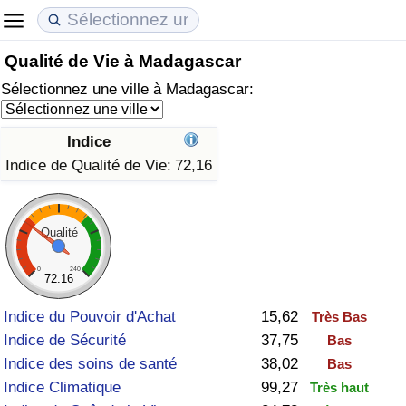
Qualité de Vie à Madagascar
Coût de la vie
Prix de l'immobilier
Qualité de Vie
Sélectionnez une ville à Madagascar:
Indice du Coût de la Vie (Actuel)
Indice des Prix de l'immobilier (Actuel)
Indice de Qualité de Vie
Indice
Indice du Coût de la Vie
Indice des Prix de l'immobilier
Indice de Qualité de Vie (Actuel)
Indice de Qualité de Vie:
72,16
Indice du coût de la vie par pays
Indice des Prix de l'immobilier par Pays
Indice de qualité de vie par pays
Qualité
à Akaba
Criminalité
0
240
72.16
Indice de Criminalité (Actuel)
Indice du Pouvoir d'Achat
15,62
Très Bas
Indice de Sécurité
37,75
Bas
Indice de Criminalité
Indice des soins de santé
38,02
Bas
Indice Climatique
99,27
Très haut
Indice de criminalité par pays