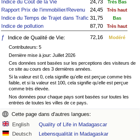
Indice du Coût de la Vie
24,73
Très Bas
Rapport Prix de l'immobilier/Revenu
24,45
Très haut
Soins de santé
Indice du Temps de Trajet dans Trafic
31,75
Bas
Indice de pollution
87,70
Très haut
Indice des soins de santé (Actuel)
ƒ
72,16
Indice de Qualité de Vie:
Modéré
Indice des soins de santé
Contributeurs: 5
Dernière mise à jour: Juillet 2026
Indice des soins de santé par Pays
Ces données sont basées sur les perceptions des visiteurs de
ce site au cours des 3 dernières années.
Pollution
Si la valeur est 0, cela signifie qu'elle est perçue comme très
faible, et si la valeur est 100, cela signifie qu'elle est perçue
comme très élevée.
Indice de Pollution (Actuel)
Nos données pour chaque pays sont basées sur toutes les
entrées de toutes les villes de ce pays.
Indice de pollution
Cette page dans d'autres langues:
Indice de Pollution par Pays
English
Quality of Life in Madagascar
Deutsch
Lebensqualität in Madagaskar
Trafic