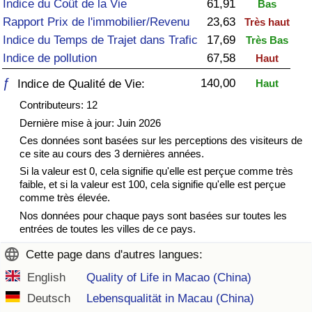
Indice du Coût de la Vie
61,91
Bas
Rapport Prix de l'immobilier/Revenu
23,63
Très haut
Soins de santé
Indice du Temps de Trajet dans Trafic
17,69
Très Bas
Indice de pollution
67,58
Haut
Indice des soins de santé (Actuel)
ƒ
140,00
Indice de Qualité de Vie:
Haut
Indice des soins de santé
Contributeurs: 12
Dernière mise à jour: Juin 2026
Indice des soins de santé par Pays
Ces données sont basées sur les perceptions des visiteurs de
ce site au cours des 3 dernières années.
Pollution
Si la valeur est 0, cela signifie qu'elle est perçue comme très
faible, et si la valeur est 100, cela signifie qu'elle est perçue
comme très élevée.
Indice de Pollution (Actuel)
Nos données pour chaque pays sont basées sur toutes les
entrées de toutes les villes de ce pays.
Indice de pollution
Cette page dans d'autres langues:
Indice de Pollution par Pays
English
Quality of Life in Macao (China)
Deutsch
Lebensqualität in Macau (China)
Trafic