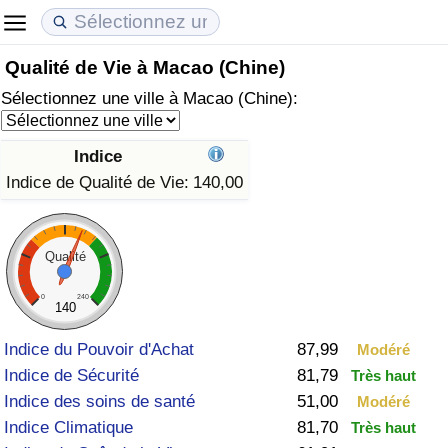
Qualité de Vie à Macao (Chine)
Coût de la vie
Prix de l'immobilier
Qualité de Vie
Sélectionnez une ville à Macao (Chine):
Indice du Coût de la Vie (Actuel)
Indice des Prix de l'immobilier (Actuel)
Indice de Qualité de Vie
Indice
Indice du Coût de la Vie
Indice des Prix de l'immobilier
Indice de Qualité de Vie (Actuel)
Indice de Qualité de Vie:
140,00
Indice du coût de la vie par pays
Indice des Prix de l'immobilier par Pays
Indice de qualité de vie par pays
Qualité
à Akaba
Criminalité
0
240
140
Indice de Criminalité (Actuel)
Indice du Pouvoir d'Achat
87,99
Modéré
Indice de Sécurité
81,79
Très haut
Indice de Criminalité
Indice des soins de santé
51,00
Modéré
Indice Climatique
81,70
Très haut
Indice de criminalité par pays