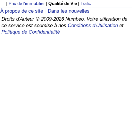
|
Prix de l'immobilier
|
Qualité de Vie
|
Trafic
Soins de santé
À propos de ce site
Dans les nouvelles
Droits d'Auteur © 2009-2026 Numbeo. Votre utilisation de
ce service est soumise à nos
Conditions d'Utilisation
et
Indice des soins de santé (Actuel)
Politique de Confidentialité
Indice des soins de santé
Indice des soins de santé par Pays
Pollution
Indice de Pollution (Actuel)
Indice de pollution
Indice de Pollution par Pays
Trafic