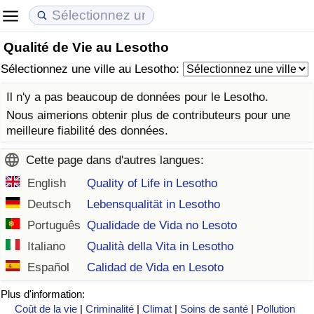
Qualité de Vie au Lesotho
Coût de la vie
Prix de l'immobilier
Qualité de Vie
Sélectionnez une ville au Lesotho:
Indice du Coût de la Vie (Actuel)
Indice des Prix de l'immobilier (Actuel)
Indice de Qualité de Vie
Il n'y a pas beaucoup de données pour le Lesotho.
Nous aimerions obtenir plus de contributeurs pour une
Indice du Coût de la Vie
Indice des Prix de l'immobilier
Indice de Qualité de Vie (Actuel)
meilleure fiabilité des données.
Cette page dans d'autres langues:
Indice du coût de la vie par pays
Indice des Prix de l'immobilier par Pays
Indice de qualité de vie par pays
English
Quality of Life in Lesotho
à Akaba
Criminalité
Deutsch
Lebensqualität in Lesotho
Português
Qualidade de Vida no Lesoto
Indice de Criminalité (Actuel)
Italiano
Qualità della Vita in Lesotho
Español
Calidad de Vida en Lesoto
Indice de Criminalité
Plus d'information:
Indice de criminalité par pays
Coût de la vie
|
Criminalité
|
Climat
|
Soins de santé
|
Pollution