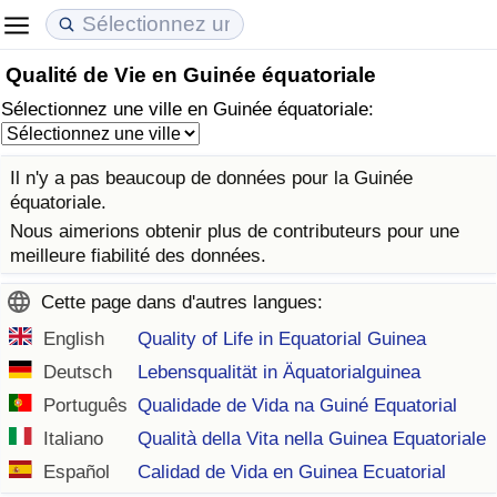
Qualité de Vie en Guinée équatoriale
Coût de la vie
Prix de l'immobilier
Qualité de Vie
Sélectionnez une ville en Guinée équatoriale:
Indice du Coût de la Vie (Actuel)
Indice des Prix de l'immobilier (Actuel)
Indice de Qualité de Vie
Il n'y a pas beaucoup de données pour la Guinée
Indice du Coût de la Vie
Indice des Prix de l'immobilier
Indice de Qualité de Vie (Actuel)
équatoriale.
Nous aimerions obtenir plus de contributeurs pour une
Indice du coût de la vie par pays
Indice des Prix de l'immobilier par Pays
Indice de qualité de vie par pays
meilleure fiabilité des données.
Cette page dans d'autres langues:
à Akaba
Criminalité
English
Quality of Life in Equatorial Guinea
Indice de Criminalité (Actuel)
Deutsch
Lebensqualität in Äquatorialguinea
Português
Qualidade de Vida na Guiné Equatorial
Indice de Criminalité
Italiano
Qualità della Vita nella Guinea Equatoriale
Español
Calidad de Vida en Guinea Ecuatorial
Indice de criminalité par pays