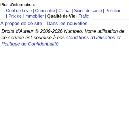
Plus d'information:
Soins de santé
Coût de la vie
|
Criminalité
|
Climat
|
Soins de santé
|
Pollution
|
Prix de l'immobilier
|
Qualité de Vie
|
Trafic
À propos de ce site
Dans les nouvelles
Indice des soins de santé (Actuel)
Droits d'Auteur © 2009-2026 Numbeo. Votre utilisation de
ce service est soumise à nos
Conditions d'Utilisation
et
Indice des soins de santé
Politique de Confidentialité
Indice des soins de santé par Pays
Pollution
Indice de Pollution (Actuel)
Indice de pollution
Indice de Pollution par Pays
Trafic