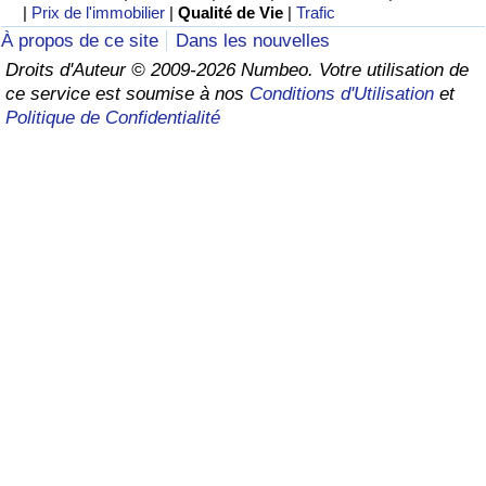
|
Prix de l'immobilier
|
Qualité de Vie
|
Trafic
Soins de santé
À propos de ce site
Dans les nouvelles
Droits d'Auteur © 2009-2026 Numbeo. Votre utilisation de
ce service est soumise à nos
Conditions d'Utilisation
et
Indice des soins de santé (Actuel)
Politique de Confidentialité
Indice des soins de santé
Indice des soins de santé par Pays
Pollution
Indice de Pollution (Actuel)
Indice de pollution
Indice de Pollution par Pays
Trafic