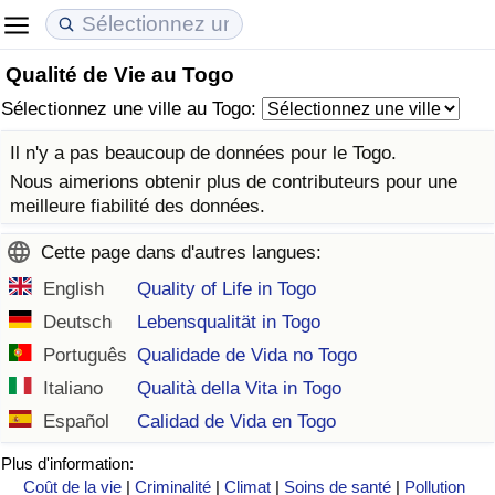
Qualité de Vie au Togo
Coût de la vie
Prix de l'immobilier
Qualité de Vie
Sélectionnez une ville au Togo:
Indice du Coût de la Vie (Actuel)
Indice des Prix de l'immobilier (Actuel)
Indice de Qualité de Vie
Il n'y a pas beaucoup de données pour le Togo.
Nous aimerions obtenir plus de contributeurs pour une
Indice du Coût de la Vie
Indice des Prix de l'immobilier
Indice de Qualité de Vie (Actuel)
meilleure fiabilité des données.
Cette page dans d'autres langues:
Indice du coût de la vie par pays
Indice des Prix de l'immobilier par Pays
Indice de qualité de vie par pays
English
Quality of Life in Togo
à Akaba
Criminalité
Deutsch
Lebensqualität in Togo
Português
Qualidade de Vida no Togo
Indice de Criminalité (Actuel)
Italiano
Qualità della Vita in Togo
Español
Calidad de Vida en Togo
Indice de Criminalité
Plus d'information:
Indice de criminalité par pays
Coût de la vie
|
Criminalité
|
Climat
|
Soins de santé
|
Pollution