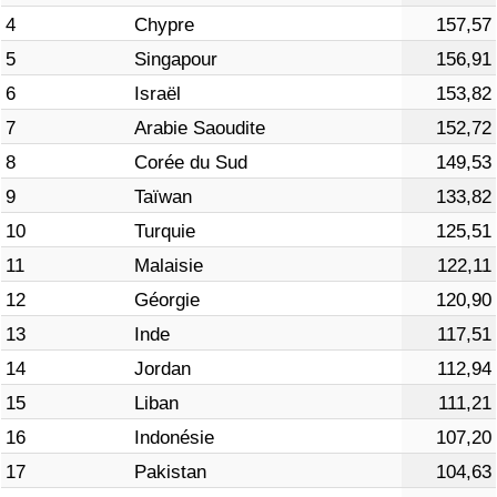
4
Chypre
157,57
Indice de Trafic
5
Singapour
156,91
6
Israël
153,82
Indice de Trafic (Actuel)
7
Arabie Saoudite
152,72
8
Corée du Sud
149,53
Indice de Trafic par Pays
9
Taïwan
133,82
10
Turquie
125,51
11
Malaisie
122,11
12
Géorgie
120,90
13
Inde
117,51
14
Jordan
112,94
15
Liban
111,21
16
Indonésie
107,20
17
Pakistan
104,63