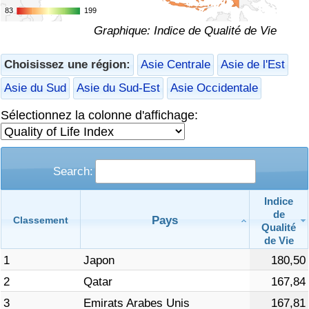
83
83
199
199
Soins de santé
Graphique: Indice de Qualité de Vie
Indice des soins de santé (Actuel)
Choisissez une région:
Asie Centrale
Asie de l'Est
Asie du Sud
Asie du Sud-Est
Asie Occidentale
Indice des soins de santé
Sélectionnez la colonne d'affichage:
Indice des soins de santé par Pays
Pollution
Search:
Indice de Pollution (Actuel)
Indice
de
Pays
Classement
Qualité
Indice de pollution
de Vie
1
Japon
180,50
Indice de Pollution par Pays
2
Qatar
167,84
3
Emirats Arabes Unis
167,81
Trafic