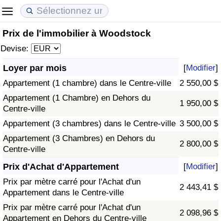
Prix de l'immobilier à Woodstock
Coût de la vie
Prix de l'immobilier
Qualité de Vie
Devise:
Indice du Coût de la Vie (Actuel)
Indice des Prix de l'immobilier (Actuel)
Indice de Qualité de Vie
Loyer par mois
[
Modifier
]
Appartement (1 chambre) dans le Centre-ville
2 550,00 $
Indice du Coût de la Vie
Indice des Prix de l'immobilier
Indice de Qualité de Vie (Actuel)
Appartement (1 Chambre) en Dehors du
1 950,00 $
Centre-ville
Indice du coût de la vie par pays
Indice des Prix de l'immobilier par Pays
Indice de qualité de vie par pays
Appartement (3 chambres) dans le Centre-ville
3 500,00 $
à Akaba
Criminalité
Appartement (3 Chambres) en Dehors du
2 800,00 $
Centre-ville
Indice de Criminalité (Actuel)
Prix d'Achat d'Appartement
[
Modifier
]
Prix par mètre carré pour l'Achat d'un
2 443,41 $
Indice de Criminalité
Appartement dans le Centre-ville
Prix par mètre carré pour l'Achat d'un
2 098,96 $
Indice de criminalité par pays
Appartement en Dehors du Centre-ville