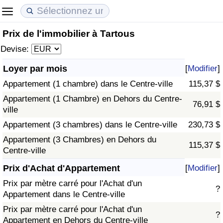
Prix de l'immobilier à Tartous
Coût de la vie
Prix de l'immobilier
Qualité de Vie
Devise:
Indice du Coût de la Vie (Actuel)
Indice des Prix de l'immobilier (Actuel)
Indice de Qualité de Vie
Loyer par mois
[
Modifier
]
Appartement (1 chambre) dans le Centre-ville
115,37 $
Indice du Coût de la Vie
Indice des Prix de l'immobilier
Indice de Qualité de Vie (Actuel)
Appartement (1 Chambre) en Dehors du Centre-
76,91 $
ville
Indice du coût de la vie par pays
Indice des Prix de l'immobilier par Pays
Indice de qualité de vie par pays
Appartement (3 chambres) dans le Centre-ville
230,73 $
à Akaba
Criminalité
Appartement (3 Chambres) en Dehors du
115,37 $
Centre-ville
Indice de Criminalité (Actuel)
Prix d'Achat d'Appartement
[
Modifier
]
Prix par mètre carré pour l'Achat d'un
?
Indice de Criminalité
Appartement dans le Centre-ville
Prix par mètre carré pour l'Achat d'un
?
Indice de criminalité par pays
Appartement en Dehors du Centre-ville