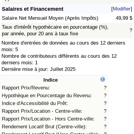
Salaires et Financement
[
Modifier
]
Soins de santé
Salaire Net Mensuel Moyen (Après Impôts)
49,99 $
Indice des soins de santé (Actuel)
Taux d'intérêt hypothécaire en pourcentage (%),
?
par année, pour 20 ans à taux fixe
Indice des soins de santé
Nombre d'entrées de données au cours des 12 derniers
mois: 5
Nombre de contributeurs différents au cours des 12
Indice des soins de santé par Pays
derniers mois: 1
Dernière mise à jour: Juillet 2025
Pollution
Indice
Indice de Pollution (Actuel)
Rapport Prix/Revenu:
?
Hypothèque en Pourcentage du Revenu:
?
Indice de pollution
Indice d'Accessibilité du Prêt:
?
Rapport Prix/Location - Centre-ville:
?
Indice de Pollution par Pays
Rapport Prix/Location - Hors Centre-ville:
?
Rendement Locatif Brut (Centre-ville):
?
Trafic