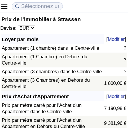
Prix de l'immobilier à Strassen
Coût de la vie
Prix de l'immobilier
Qualité de Vie
Devise:
Indice du Coût de la Vie (Actuel)
Indice des Prix de l'immobilier (Actuel)
Indice de Qualité de Vie
Loyer par mois
[
Modifier
]
Appartement (1 chambre) dans le Centre-ville
?
Indice du Coût de la Vie
Indice des Prix de l'immobilier
Indice de Qualité de Vie (Actuel)
Appartement (1 Chambre) en Dehors du
?
Centre-ville
Indice du coût de la vie par pays
Indice des Prix de l'immobilier par Pays
Indice de qualité de vie par pays
Appartement (3 chambres) dans le Centre-ville
?
à Akaba
Criminalité
Appartement (3 Chambres) en Dehors du
1 800,00 €
Centre-ville
Indice de Criminalité (Actuel)
Prix d'Achat d'Appartement
[
Modifier
]
Prix par mètre carré pour l'Achat d'un
7 190,98 €
Indice de Criminalité
Appartement dans le Centre-ville
Prix par mètre carré pour l'Achat d'un
9 381,96 €
Indice de criminalité par pays
Appartement en Dehors du Centre-ville