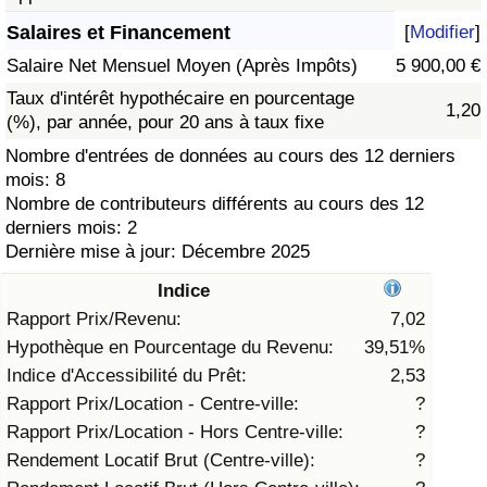
Salaires et Financement
[
Modifier
]
Soins de santé
Salaire Net Mensuel Moyen (Après Impôts)
5 900,00 €
Indice des soins de santé (Actuel)
Taux d'intérêt hypothécaire en pourcentage
1,20
(%), par année, pour 20 ans à taux fixe
Indice des soins de santé
Nombre d'entrées de données au cours des 12 derniers
mois: 8
Nombre de contributeurs différents au cours des 12
Indice des soins de santé par Pays
derniers mois: 2
Dernière mise à jour: Décembre 2025
Pollution
Indice
Indice de Pollution (Actuel)
Rapport Prix/Revenu:
7,02
Hypothèque en Pourcentage du Revenu:
39,51%
Indice de pollution
Indice d'Accessibilité du Prêt:
2,53
Rapport Prix/Location - Centre-ville:
?
Indice de Pollution par Pays
Rapport Prix/Location - Hors Centre-ville:
?
Rendement Locatif Brut (Centre-ville):
?
Trafic