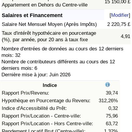
15 150,00 £
Appartement en Dehors du Centre-ville
Soins de santé
Salaires et Financement
[
Modifier
]
Salaire Net Mensuel Moyen (Après Impôts)
2 220,75 £
Indice des soins de santé (Actuel)
Taux d'intérêt hypothécaire en pourcentage
4,91
(%), par année, pour 20 ans à taux fixe
Indice des soins de santé
Nombre d'entrées de données au cours des 12 derniers
mois: 32
Indice des soins de santé par Pays
Nombre de contributeurs différents au cours des 12
derniers mois: 6
Pollution
Dernière mise à jour: Juin 2026
Indice
Indice de Pollution (Actuel)
Rapport Prix/Revenu:
39,74
Hypothèque en Pourcentage du Revenu:
312,26%
Indice de pollution
Indice d'Accessibilité du Prêt:
0,32
Indice de Pollution par Pays
Rapport Prix/Location - Centre-ville:
75,96
Rapport Prix/Location - Hors Centre-ville:
63,72
Trafic
Rendement Locatif Brut (Centre-ville):
1,32%