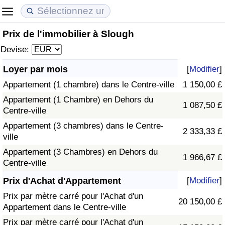
Prix de l'immobilier à Slough
Coût de la vie
Prix de l'immobilier
Qualité de Vie
Devise:
Indice du Coût de la Vie (Actuel)
Indice des Prix de l'immobilier (Actuel)
Indice de Qualité de Vie
Loyer par mois
[
Modifier
]
Appartement (1 chambre) dans le Centre-ville
1 150,00 £
Indice du Coût de la Vie
Indice des Prix de l'immobilier
Indice de Qualité de Vie (Actuel)
Appartement (1 Chambre) en Dehors du
1 087,50 £
Centre-ville
Indice du coût de la vie par pays
Indice des Prix de l'immobilier par Pays
Indice de qualité de vie par pays
Appartement (3 chambres) dans le Centre-
2 333,33 £
ville
à Akaba
Criminalité
Appartement (3 Chambres) en Dehors du
1 966,67 £
Centre-ville
Indice de Criminalité (Actuel)
Prix d'Achat d'Appartement
[
Modifier
]
Indice de Criminalité
Prix par mètre carré pour l'Achat d'un
20 150,00 £
Appartement dans le Centre-ville
Indice de criminalité par pays
Prix par mètre carré pour l'Achat d'un