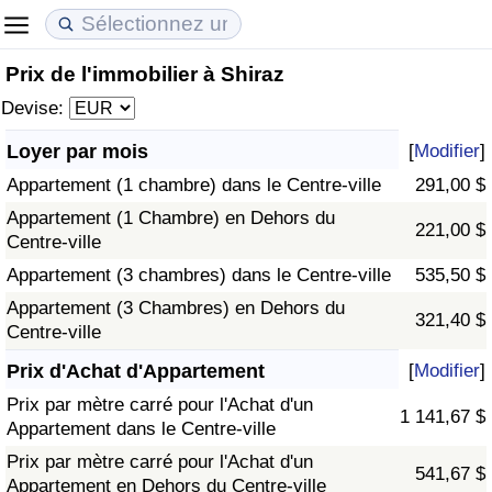
Prix de l'immobilier à Shiraz
Coût de la vie
Prix de l'immobilier
Qualité de Vie
Devise:
Indice du Coût de la Vie (Actuel)
Indice des Prix de l'immobilier (Actuel)
Indice de Qualité de Vie
Loyer par mois
[
Modifier
]
Appartement (1 chambre) dans le Centre-ville
291,00 $
Indice du Coût de la Vie
Indice des Prix de l'immobilier
Indice de Qualité de Vie (Actuel)
Appartement (1 Chambre) en Dehors du
221,00 $
Centre-ville
Indice du coût de la vie par pays
Indice des Prix de l'immobilier par Pays
Indice de qualité de vie par pays
Appartement (3 chambres) dans le Centre-ville
535,50 $
à Akaba
Criminalité
Appartement (3 Chambres) en Dehors du
321,40 $
Centre-ville
Indice de Criminalité (Actuel)
Prix d'Achat d'Appartement
[
Modifier
]
Prix par mètre carré pour l'Achat d'un
1 141,67 $
Indice de Criminalité
Appartement dans le Centre-ville
Prix par mètre carré pour l'Achat d'un
541,67 $
Indice de criminalité par pays
Appartement en Dehors du Centre-ville