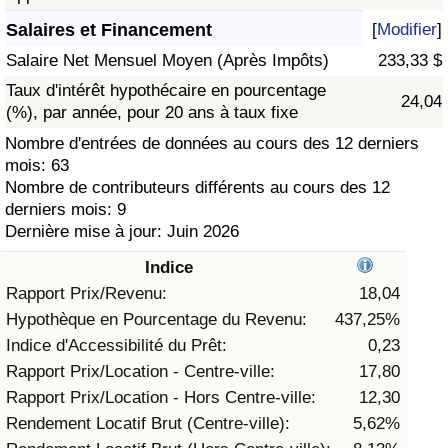
Salaires et Financement
[
Modifier
]
Soins de santé
Salaire Net Mensuel Moyen (Après Impôts)
233,33 $
Indice des soins de santé (Actuel)
Taux d'intérêt hypothécaire en pourcentage
24,04
(%), par année, pour 20 ans à taux fixe
Indice des soins de santé
Nombre d'entrées de données au cours des 12 derniers
mois: 63
Nombre de contributeurs différents au cours des 12
Indice des soins de santé par Pays
derniers mois: 9
Dernière mise à jour: Juin 2026
Pollution
Indice
Indice de Pollution (Actuel)
Rapport Prix/Revenu:
18,04
Hypothèque en Pourcentage du Revenu:
437,25%
Indice de pollution
Indice d'Accessibilité du Prêt:
0,23
Rapport Prix/Location - Centre-ville:
17,80
Indice de Pollution par Pays
Rapport Prix/Location - Hors Centre-ville:
12,30
Rendement Locatif Brut (Centre-ville):
5,62%
Trafic