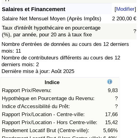
Salaires et Financement
[
Modifier
]
Soins de santé
Salaire Net Mensuel Moyen (Après Impôts)
2 200,00 €
Indice des soins de santé (Actuel)
Taux d'intérêt hypothécaire en pourcentage
?
(%), par année, pour 20 ans à taux fixe
Indice des soins de santé
Nombre d'entrées de données au cours des 12 derniers
mois: 11
Nombre de contributeurs différents au cours des 12
Indice des soins de santé par Pays
derniers mois: 2
Dernière mise à jour: Août 2025
Pollution
Indice
Indice de Pollution (Actuel)
Rapport Prix/Revenu:
9,83
Hypothèque en Pourcentage du Revenu:
?
Indice de pollution
Indice d'Accessibilité du Prêt:
?
Rapport Prix/Location - Centre-ville:
17,66
Indice de Pollution par Pays
Rapport Prix/Location - Hors Centre-ville:
15,42
Rendement Locatif Brut (Centre-ville):
5,66%
Trafic