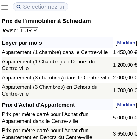
Prix de l'immobilier à Schiedam
Coût de la vie
Prix de l'immobilier
Qualité de Vie
Devise:
Indice du Coût de la Vie (Actuel)
Indice des Prix de l'immobilier (Actuel)
Indice de Qualité de Vie
Loyer par mois
[
Modifier
]
Appartement (1 chambre) dans le Centre-ville
1 450,00 €
Indice du Coût de la Vie
Indice des Prix de l'immobilier
Indice de Qualité de Vie (Actuel)
Appartement (1 Chambre) en Dehors du
1 200,00 €
Centre-ville
Indice du coût de la vie par pays
Indice des Prix de l'immobilier par Pays
Indice de qualité de vie par pays
Appartement (3 chambres) dans le Centre-ville
2 000,00 €
à Akaba
Criminalité
Appartement (3 Chambres) en Dehors du
1 700,00 €
Centre-ville
Indice de Criminalité (Actuel)
Prix d'Achat d'Appartement
[
Modifier
]
Prix par mètre carré pour l'Achat d'un
5 000,00 €
Indice de Criminalité
Appartement dans le Centre-ville
Prix par mètre carré pour l'Achat d'un
3 650,00 €
Indice de criminalité par pays
Appartement en Dehors du Centre-ville