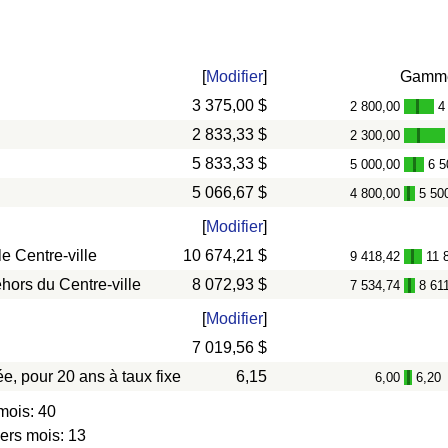
[
Modifier
]
Gamm
3 375,00 $
2 800,00
4
-
2 833,33 $
2 300,00
-
5 833,33 $
5 000,00
6 5
-
5 066,67 $
4 800,00
5 50
-
[
Modifier
]
e Centre-ville
10 674,21 $
9 418,42
11 
-
hors du Centre-ville
8 072,93 $
7 534,74
8 61
-
[
Modifier
]
7 019,56 $
e, pour 20 ans à taux fixe
6,15
6,00
6,20
-
mois: 40
iers mois: 13