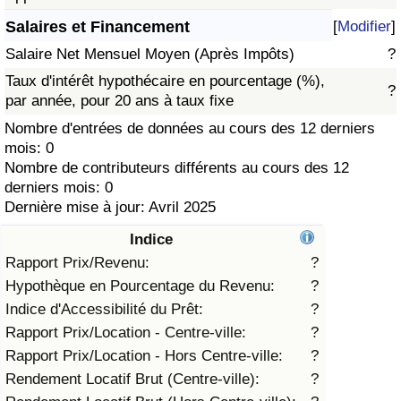
Salaires et Financement
[
Modifier
]
Soins de santé
Salaire Net Mensuel Moyen (Après Impôts)
?
Indice des soins de santé (Actuel)
Taux d'intérêt hypothécaire en pourcentage (%),
?
par année, pour 20 ans à taux fixe
Indice des soins de santé
Nombre d'entrées de données au cours des 12 derniers
mois: 0
Nombre de contributeurs différents au cours des 12
Indice des soins de santé par Pays
derniers mois: 0
Dernière mise à jour: Avril 2025
Pollution
Indice
Indice de Pollution (Actuel)
Rapport Prix/Revenu:
?
Hypothèque en Pourcentage du Revenu:
?
Indice de pollution
Indice d'Accessibilité du Prêt:
?
Rapport Prix/Location - Centre-ville:
?
Indice de Pollution par Pays
Rapport Prix/Location - Hors Centre-ville:
?
Rendement Locatif Brut (Centre-ville):
?
Trafic