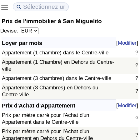
Prix de l'immobilier à San Miguelito
Coût de la vie
Prix de l'immobilier
Qualité de Vie
Devise:
Indice du Coût de la Vie (Actuel)
Indice des Prix de l'immobilier (Actuel)
Indice de Qualité de Vie
Loyer par mois
[
Modifier
]
Appartement (1 chambre) dans le Centre-ville
?
Indice du Coût de la Vie
Indice des Prix de l'immobilier
Indice de Qualité de Vie (Actuel)
Appartement (1 Chambre) en Dehors du Centre-
?
ville
Indice du coût de la vie par pays
Indice des Prix de l'immobilier par Pays
Indice de qualité de vie par pays
Appartement (3 chambres) dans le Centre-ville
?
à Akaba
Criminalité
Appartement (3 Chambres) en Dehors du
?
Centre-ville
Indice de Criminalité (Actuel)
Prix d'Achat d'Appartement
[
Modifier
]
Prix par mètre carré pour l'Achat d'un
?
Indice de Criminalité
Appartement dans le Centre-ville
Prix par mètre carré pour l'Achat d'un
?
Indice de criminalité par pays
Appartement en Dehors du Centre-ville