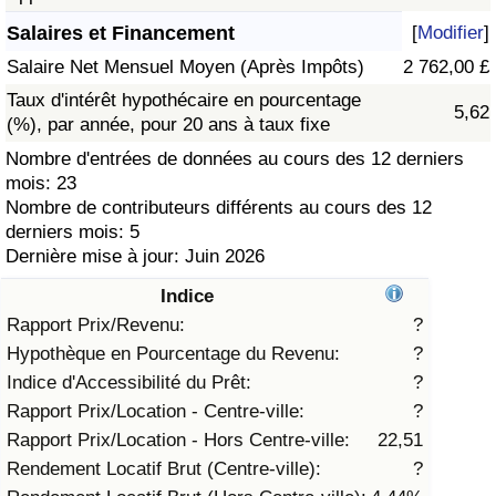
Salaires et Financement
[
Modifier
]
Soins de santé
Salaire Net Mensuel Moyen (Après Impôts)
2 762,00 £
Indice des soins de santé (Actuel)
Taux d'intérêt hypothécaire en pourcentage
5,62
(%), par année, pour 20 ans à taux fixe
Indice des soins de santé
Nombre d'entrées de données au cours des 12 derniers
mois: 23
Nombre de contributeurs différents au cours des 12
Indice des soins de santé par Pays
derniers mois: 5
Dernière mise à jour: Juin 2026
Pollution
Indice
Indice de Pollution (Actuel)
Rapport Prix/Revenu:
?
Hypothèque en Pourcentage du Revenu:
?
Indice de pollution
Indice d'Accessibilité du Prêt:
?
Rapport Prix/Location - Centre-ville:
?
Indice de Pollution par Pays
Rapport Prix/Location - Hors Centre-ville:
22,51
Rendement Locatif Brut (Centre-ville):
?
Trafic