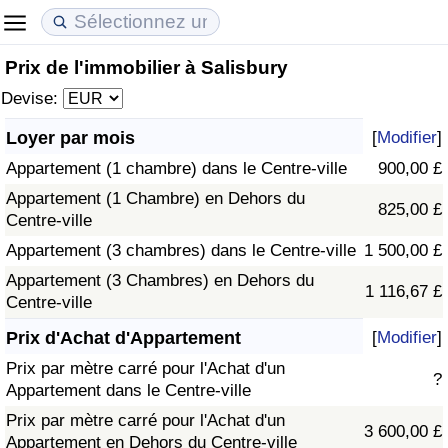
Prix de l'immobilier à Salisbury
Coût de la vie
Prix de l'immobilier
Qualité de Vie
Devise:
Indice du Coût de la Vie (Actuel)
Indice des Prix de l'immobilier (Actuel)
Indice de Qualité de Vie
Loyer par mois
[
Modifier
]
Appartement (1 chambre) dans le Centre-ville
900,00 £
Indice du Coût de la Vie
Indice des Prix de l'immobilier
Indice de Qualité de Vie (Actuel)
Appartement (1 Chambre) en Dehors du
825,00 £
Centre-ville
Indice du coût de la vie par pays
Indice des Prix de l'immobilier par Pays
Indice de qualité de vie par pays
Appartement (3 chambres) dans le Centre-ville
1 500,00 £
à Akaba
Criminalité
Appartement (3 Chambres) en Dehors du
1 116,67 £
Centre-ville
Indice de Criminalité (Actuel)
Prix d'Achat d'Appartement
[
Modifier
]
Prix par mètre carré pour l'Achat d'un
?
Indice de Criminalité
Appartement dans le Centre-ville
Prix par mètre carré pour l'Achat d'un
3 600,00 £
Indice de criminalité par pays
Appartement en Dehors du Centre-ville