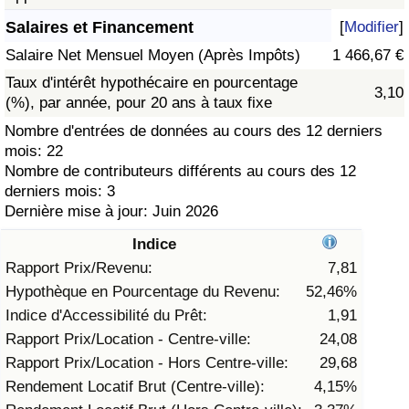
Salaires et Financement
[
Modifier
]
Soins de santé
Salaire Net Mensuel Moyen (Après Impôts)
1 466,67 €
Indice des soins de santé (Actuel)
Taux d'intérêt hypothécaire en pourcentage
3,10
(%), par année, pour 20 ans à taux fixe
Indice des soins de santé
Nombre d'entrées de données au cours des 12 derniers
mois: 22
Nombre de contributeurs différents au cours des 12
Indice des soins de santé par Pays
derniers mois: 3
Dernière mise à jour: Juin 2026
Pollution
Indice
Indice de Pollution (Actuel)
Rapport Prix/Revenu:
7,81
Hypothèque en Pourcentage du Revenu:
52,46%
Indice de pollution
Indice d'Accessibilité du Prêt:
1,91
Rapport Prix/Location - Centre-ville:
24,08
Indice de Pollution par Pays
Rapport Prix/Location - Hors Centre-ville:
29,68
Rendement Locatif Brut (Centre-ville):
4,15%
Trafic