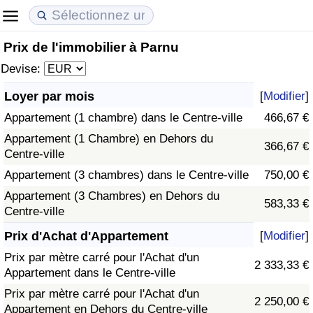
Prix de l'immobilier à Parnu
Coût de la vie
Prix de l'immobilier
Qualité de Vie
Devise:
Indice du Coût de la Vie (Actuel)
Indice des Prix de l'immobilier (Actuel)
Indice de Qualité de Vie
Loyer par mois
[
Modifier
]
Appartement (1 chambre) dans le Centre-ville
466,67 €
Indice du Coût de la Vie
Indice des Prix de l'immobilier
Indice de Qualité de Vie (Actuel)
Appartement (1 Chambre) en Dehors du
366,67 €
Centre-ville
Indice du coût de la vie par pays
Indice des Prix de l'immobilier par Pays
Indice de qualité de vie par pays
Appartement (3 chambres) dans le Centre-ville
750,00 €
à Akaba
Criminalité
Appartement (3 Chambres) en Dehors du
583,33 €
Centre-ville
Indice de Criminalité (Actuel)
Prix d'Achat d'Appartement
[
Modifier
]
Prix par mètre carré pour l'Achat d'un
2 333,33 €
Indice de Criminalité
Appartement dans le Centre-ville
Prix par mètre carré pour l'Achat d'un
2 250,00 €
Indice de criminalité par pays
Appartement en Dehors du Centre-ville