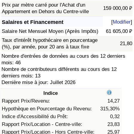
Prix par mètre carré pour l'Achat d'un
159 000,00 ₽
Soins de santé
Appartement en Dehors du Centre-ville
Salaires et Financement
[
Modifier
]
Indice des soins de santé (Actuel)
Salaire Net Mensuel Moyen (Après Impôts)
61 605,00 ₽
Taux d'intérêt hypothécaire en pourcentage
Indice des soins de santé
21,80
(%), par année, pour 20 ans à taux fixe
Nombre d'entrées de données au cours des 12 derniers
Indice des soins de santé par Pays
mois: 46
Nombre de contributeurs différents au cours des 12
Pollution
derniers mois: 13
Dernière mise à jour: Juillet 2026
Indice de Pollution (Actuel)
Indice
Rapport Prix/Revenu:
14,27
Indice de pollution
Hypothèque en Pourcentage du Revenu:
315,30%
Indice d'Accessibilité du Prêt:
0,32
Indice de Pollution par Pays
Rapport Prix/Location - Centre-ville:
23,83
Rapport Prix/Location - Hors Centre-ville:
25,97
Trafic