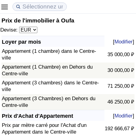
Prix de l'immobilier à Oufa
Coût de la vie
Prix de l'immobilier
Qualité de Vie
Devise:
Indice du Coût de la Vie (Actuel)
Indice des Prix de l'immobilier (Actuel)
Indice de Qualité de Vie
Loyer par mois
[
Modifier
]
Appartement (1 chambre) dans le Centre-
Indice du Coût de la Vie
Indice des Prix de l'immobilier
Indice de Qualité de Vie (Actuel)
35 000,00 ₽
ville
Appartement (1 Chambre) en Dehors du
Indice du coût de la vie par pays
Indice des Prix de l'immobilier par Pays
Indice de qualité de vie par pays
30 000,00 ₽
Centre-ville
Appartement (3 chambres) dans le Centre-
à Akaba
Criminalité
71 250,00 ₽
ville
Appartement (3 Chambres) en Dehors du
Indice de Criminalité (Actuel)
46 250,00 ₽
Centre-ville
Indice de Criminalité
Prix d'Achat d'Appartement
[
Modifier
]
Prix par mètre carré pour l'Achat d'un
192 666,67 ₽
Indice de criminalité par pays
Appartement dans le Centre-ville