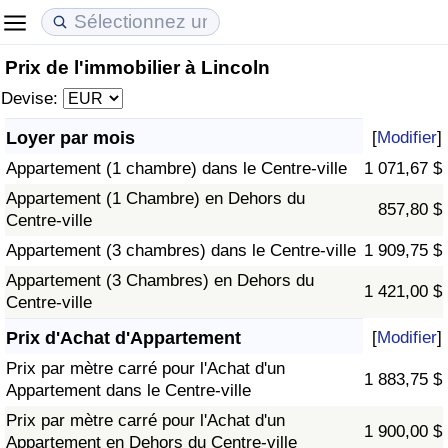
Prix de l'immobilier à Lincoln
Coût de la vie
Prix de l'immobilier
Qualité de Vie
Devise:
Indice du Coût de la Vie (Actuel)
Indice des Prix de l'immobilier (Actuel)
Indice de Qualité de Vie
Loyer par mois
[
Modifier
]
Appartement (1 chambre) dans le Centre-ville
1 071,67 $
Indice du Coût de la Vie
Indice des Prix de l'immobilier
Indice de Qualité de Vie (Actuel)
Appartement (1 Chambre) en Dehors du
857,80 $
Centre-ville
Indice du coût de la vie par pays
Indice des Prix de l'immobilier par Pays
Indice de qualité de vie par pays
Appartement (3 chambres) dans le Centre-ville
1 909,75 $
à Akaba
Criminalité
Appartement (3 Chambres) en Dehors du
1 421,00 $
Centre-ville
Indice de Criminalité (Actuel)
Prix d'Achat d'Appartement
[
Modifier
]
Prix par mètre carré pour l'Achat d'un
1 883,75 $
Indice de Criminalité
Appartement dans le Centre-ville
Prix par mètre carré pour l'Achat d'un
1 900,00 $
Indice de criminalité par pays
Appartement en Dehors du Centre-ville