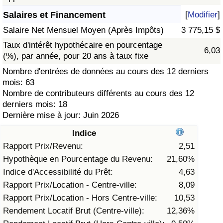
Salaires et Financement
[
Modifier
]
Soins de santé
Salaire Net Mensuel Moyen (Après Impôts)
3 775,15 $
Indice des soins de santé (Actuel)
Taux d'intérêt hypothécaire en pourcentage
6,03
(%), par année, pour 20 ans à taux fixe
Indice des soins de santé
Nombre d'entrées de données au cours des 12 derniers
mois: 63
Nombre de contributeurs différents au cours des 12
Indice des soins de santé par Pays
derniers mois: 18
Dernière mise à jour: Juin 2026
Pollution
Indice
Indice de Pollution (Actuel)
Rapport Prix/Revenu:
2,51
Hypothèque en Pourcentage du Revenu:
21,60%
Indice de pollution
Indice d'Accessibilité du Prêt:
4,63
Rapport Prix/Location - Centre-ville:
8,09
Indice de Pollution par Pays
Rapport Prix/Location - Hors Centre-ville:
10,53
Rendement Locatif Brut (Centre-ville):
12,36%
Trafic