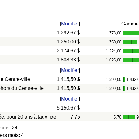
[
Modifier
]
Gamme
1 292,67 $
778,00
-
1 250,00 $
750,00
-
2 174,67 $
1 224,00
-
1 808,33 $
1 025,00
-
[
Modifier
]
e Centre-ville
1 415,50 $
1 399,00
1 432,
-
hors du Centre-ville
1 415,50 $
1 399,00
1 432,
-
[
Modifier
]
5 150,67 $
e, pour 20 ans à taux fixe
7,75
5,70
9
-
mois: 24
ers mois: 4