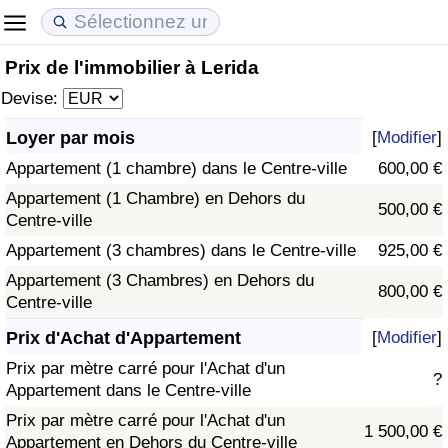
Prix de l'immobilier à Lerida
Coût de la vie
Prix de l'immobilier
Qualité de Vie
Devise:
Indice du Coût de la Vie (Actuel)
Indice des Prix de l'immobilier (Actuel)
Indice de Qualité de Vie
Loyer par mois
[
Modifier
]
Appartement (1 chambre) dans le Centre-ville
600,00 €
Indice du Coût de la Vie
Indice des Prix de l'immobilier
Indice de Qualité de Vie (Actuel)
Appartement (1 Chambre) en Dehors du
500,00 €
Centre-ville
Indice du coût de la vie par pays
Indice des Prix de l'immobilier par Pays
Indice de qualité de vie par pays
Appartement (3 chambres) dans le Centre-ville
925,00 €
à Akaba
Criminalité
Appartement (3 Chambres) en Dehors du
800,00 €
Centre-ville
Indice de Criminalité (Actuel)
Prix d'Achat d'Appartement
[
Modifier
]
Prix par mètre carré pour l'Achat d'un
?
Indice de Criminalité
Appartement dans le Centre-ville
Prix par mètre carré pour l'Achat d'un
1 500,00 €
Indice de criminalité par pays
Appartement en Dehors du Centre-ville