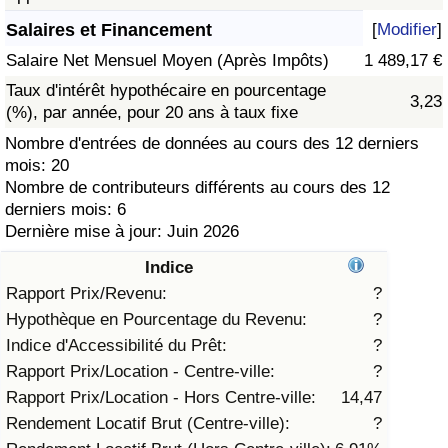
Salaires et Financement
[
Modifier
]
Soins de santé
Salaire Net Mensuel Moyen (Après Impôts)
1 489,17 €
Indice des soins de santé (Actuel)
Taux d'intérêt hypothécaire en pourcentage
3,23
(%), par année, pour 20 ans à taux fixe
Indice des soins de santé
Nombre d'entrées de données au cours des 12 derniers
mois: 20
Nombre de contributeurs différents au cours des 12
Indice des soins de santé par Pays
derniers mois: 6
Dernière mise à jour: Juin 2026
Pollution
Indice
Indice de Pollution (Actuel)
Rapport Prix/Revenu:
?
Hypothèque en Pourcentage du Revenu:
?
Indice de pollution
Indice d'Accessibilité du Prêt:
?
Rapport Prix/Location - Centre-ville:
?
Indice de Pollution par Pays
Rapport Prix/Location - Hors Centre-ville:
14,47
Rendement Locatif Brut (Centre-ville):
?
Trafic