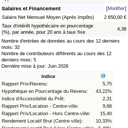
Salaires et Financement
[
Modifier
]
Soins de santé
Salaire Net Mensuel Moyen (Après Impôts)
2 650,00 €
Indice des soins de santé (Actuel)
Taux d'intérêt hypothécaire en pourcentage
4,38
(%), par année, pour 20 ans à taux fixe
Indice des soins de santé
Nombre d'entrées de données au cours des 12 derniers
mois: 32
Nombre de contributeurs différents au cours des 12
Indice des soins de santé par Pays
derniers mois: 5
Dernière mise à jour: Juin 2026
Pollution
Indice
Indice de Pollution (Actuel)
Rapport Prix/Revenu:
5,75
Hypothèque en Pourcentage du Revenu:
43,22%
Indice de pollution
Indice d'Accessibilité du Prêt:
2,31
Rapport Prix/Location - Centre-ville:
9,68
Indice de Pollution par Pays
Rapport Prix/Location - Hors Centre-ville:
15,40
Rendement Locatif Brut (Centre-ville):
10,33%
Trafic