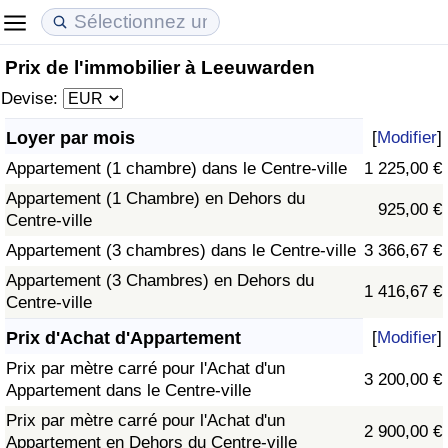
Prix de l'immobilier à Leeuwarden
Coût de la vie
Prix de l'immobilier
Qualité de Vie
Devise:
Indice du Coût de la Vie (Actuel)
Indice des Prix de l'immobilier (Actuel)
Indice de Qualité de Vie
Loyer par mois
[
Modifier
]
Appartement (1 chambre) dans le Centre-ville
1 225,00 €
Indice du Coût de la Vie
Indice des Prix de l'immobilier
Indice de Qualité de Vie (Actuel)
Appartement (1 Chambre) en Dehors du
925,00 €
Centre-ville
Indice du coût de la vie par pays
Indice des Prix de l'immobilier par Pays
Indice de qualité de vie par pays
Appartement (3 chambres) dans le Centre-ville
3 366,67 €
à Akaba
Criminalité
Appartement (3 Chambres) en Dehors du
1 416,67 €
Centre-ville
Indice de Criminalité (Actuel)
Prix d'Achat d'Appartement
[
Modifier
]
Prix par mètre carré pour l'Achat d'un
3 200,00 €
Indice de Criminalité
Appartement dans le Centre-ville
Prix par mètre carré pour l'Achat d'un
2 900,00 €
Indice de criminalité par pays
Appartement en Dehors du Centre-ville