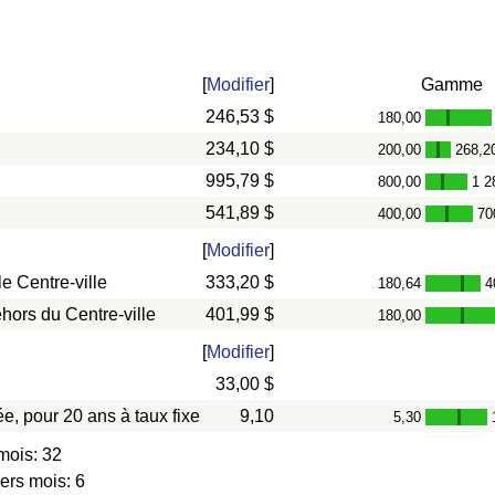
[
Modifier
]
Gamme
246,53 $
180,00
-
234,10 $
200,00
268,2
-
995,79 $
800,00
1 2
-
541,89 $
400,00
70
-
[
Modifier
]
e Centre-ville
333,20 $
180,64
4
-
hors du Centre-ville
401,99 $
180,00
-
[
Modifier
]
33,00 $
e, pour 20 ans à taux fixe
9,10
5,30
-
mois: 32
ers mois: 6