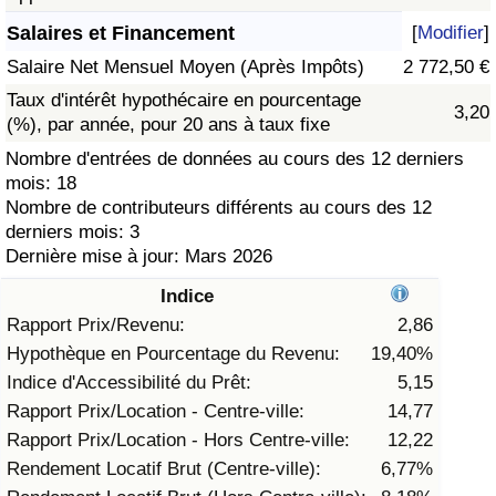
Salaires et Financement
[
Modifier
]
Soins de santé
Salaire Net Mensuel Moyen (Après Impôts)
2 772,50 €
Indice des soins de santé (Actuel)
Taux d'intérêt hypothécaire en pourcentage
3,20
(%), par année, pour 20 ans à taux fixe
Indice des soins de santé
Nombre d'entrées de données au cours des 12 derniers
mois: 18
Nombre de contributeurs différents au cours des 12
Indice des soins de santé par Pays
derniers mois: 3
Dernière mise à jour: Mars 2026
Pollution
Indice
Indice de Pollution (Actuel)
Rapport Prix/Revenu:
2,86
Hypothèque en Pourcentage du Revenu:
19,40%
Indice de pollution
Indice d'Accessibilité du Prêt:
5,15
Rapport Prix/Location - Centre-ville:
14,77
Indice de Pollution par Pays
Rapport Prix/Location - Hors Centre-ville:
12,22
Rendement Locatif Brut (Centre-ville):
6,77%
Trafic