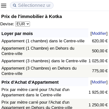
Prix de l'immobilier à Kotka
Coût de la vie
Prix de l'immobilier
Qualité de Vie
Devise:
Indice du Coût de la Vie (Actuel)
Indice des Prix de l'immobilier (Actuel)
Indice de Qualité de Vie
Loyer par mois
[
Modifier
]
Appartement (1 chambre) dans le Centre-ville
620,00 €
Indice du Coût de la Vie
Indice des Prix de l'immobilier
Indice de Qualité de Vie (Actuel)
Appartement (1 Chambre) en Dehors du
500,00 €
Centre-ville
Indice du coût de la vie par pays
Indice des Prix de l'immobilier par Pays
Indice de qualité de vie par pays
Appartement (3 chambres) dans le Centre-ville
1 025,00 €
à Akaba
Criminalité
Appartement (3 Chambres) en Dehors du
775,00 €
Centre-ville
Indice de Criminalité (Actuel)
Prix d'Achat d'Appartement
[
Modifier
]
Prix par mètre carré pour l'Achat d'un
1 925,00 €
Indice de Criminalité
Appartement dans le Centre-ville
Prix par mètre carré pour l'Achat d'un
1 250,00 €
Indice de criminalité par pays
Appartement en Dehors du Centre-ville