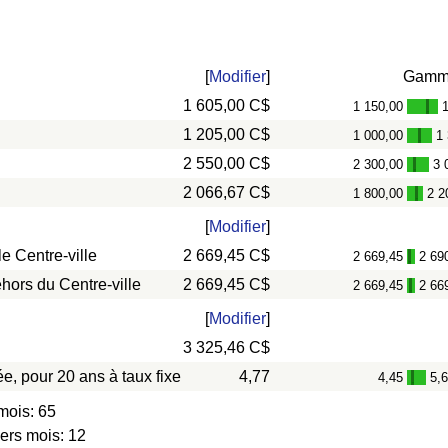
[
Modifier
]
Gamm
1 605,00 C$
1 150,00
-
1 205,00 C$
1 000,00
1
-
2 550,00 C$
2 300,00
3 
-
2 066,67 C$
1 800,00
2 2
-
[
Modifier
]
e Centre-ville
2 669,45 C$
2 669,45
2 69
-
hors du Centre-ville
2 669,45 C$
2 669,45
2 66
-
[
Modifier
]
3 325,46 C$
e, pour 20 ans à taux fixe
4,77
4,45
5,
-
mois: 65
iers mois: 12