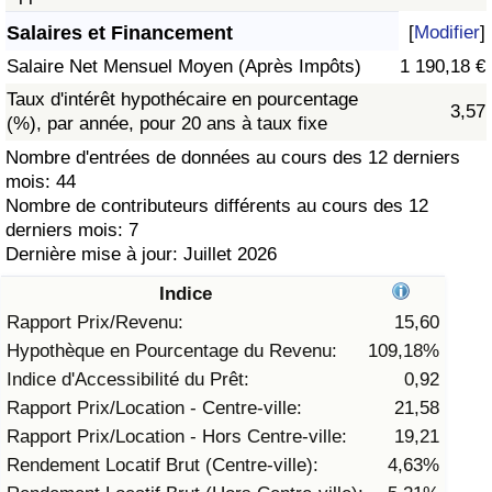
Salaires et Financement
[
Modifier
]
Soins de santé
Salaire Net Mensuel Moyen (Après Impôts)
1 190,18 €
Indice des soins de santé (Actuel)
Taux d'intérêt hypothécaire en pourcentage
3,57
(%), par année, pour 20 ans à taux fixe
Indice des soins de santé
Nombre d'entrées de données au cours des 12 derniers
mois: 44
Nombre de contributeurs différents au cours des 12
Indice des soins de santé par Pays
derniers mois: 7
Dernière mise à jour: Juillet 2026
Pollution
Indice
Indice de Pollution (Actuel)
Rapport Prix/Revenu:
15,60
Hypothèque en Pourcentage du Revenu:
109,18%
Indice de pollution
Indice d'Accessibilité du Prêt:
0,92
Rapport Prix/Location - Centre-ville:
21,58
Indice de Pollution par Pays
Rapport Prix/Location - Hors Centre-ville:
19,21
Rendement Locatif Brut (Centre-ville):
4,63%
Trafic