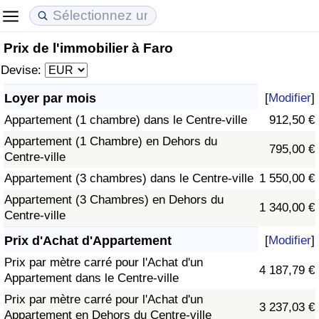
Prix de l'immobilier à Faro
Coût de la vie
Prix de l'immobilier
Qualité de Vie
Devise:
Indice du Coût de la Vie (Actuel)
Indice des Prix de l'immobilier (Actuel)
Indice de Qualité de Vie
Loyer par mois
[
Modifier
]
Appartement (1 chambre) dans le Centre-ville
912,50 €
Indice du Coût de la Vie
Indice des Prix de l'immobilier
Indice de Qualité de Vie (Actuel)
Appartement (1 Chambre) en Dehors du
795,00 €
Centre-ville
Indice du coût de la vie par pays
Indice des Prix de l'immobilier par Pays
Indice de qualité de vie par pays
Appartement (3 chambres) dans le Centre-ville
1 550,00 €
à Akaba
Criminalité
Appartement (3 Chambres) en Dehors du
1 340,00 €
Centre-ville
Indice de Criminalité (Actuel)
Prix d'Achat d'Appartement
[
Modifier
]
Prix par mètre carré pour l'Achat d'un
4 187,79 €
Indice de Criminalité
Appartement dans le Centre-ville
Prix par mètre carré pour l'Achat d'un
3 237,03 €
Indice de criminalité par pays
Appartement en Dehors du Centre-ville