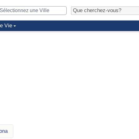
de Vie
tona