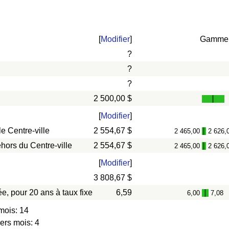
[
Modifier
]
Gamme
?
?
?
2 500,00 $
[
Modifier
]
e Centre-ville
2 554,67 $
2 465,00
2 626,
-
hors du Centre-ville
2 554,67 $
2 465,00
2 626,
-
[
Modifier
]
3 808,67 $
e, pour 20 ans à taux fixe
6,59
6,00
7,08
-
mois: 14
ers mois: 4