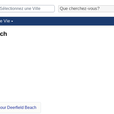
de Vie
ach
our Deerfield Beach