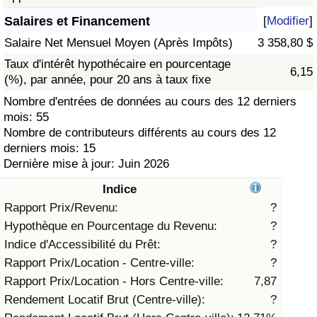
Salaires et Financement
[
Modifier
]
Soins de santé
Salaire Net Mensuel Moyen (Après Impôts)
3 358,80 $
Indice des soins de santé (Actuel)
Taux d'intérêt hypothécaire en pourcentage
6,15
(%), par année, pour 20 ans à taux fixe
Indice des soins de santé
Nombre d'entrées de données au cours des 12 derniers
mois: 55
Nombre de contributeurs différents au cours des 12
Indice des soins de santé par Pays
derniers mois: 15
Dernière mise à jour: Juin 2026
Pollution
Indice
Indice de Pollution (Actuel)
Rapport Prix/Revenu:
?
Hypothèque en Pourcentage du Revenu:
?
Indice de pollution
Indice d'Accessibilité du Prêt:
?
Rapport Prix/Location - Centre-ville:
?
Indice de Pollution par Pays
Rapport Prix/Location - Hors Centre-ville:
7,87
Rendement Locatif Brut (Centre-ville):
?
Trafic