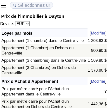
Prix de l'immobilier à Dayton
Coût de la vie
Prix de l'immobilier
Qualité de Vie
Devise:
Indice du Coût de la Vie (Actuel)
Indice des Prix de l'immobilier (Actuel)
Indice de Qualité de Vie
Loyer par mois
[
Modifier
]
Appartement (1 chambre) dans le Centre-ville
1 203,83 $
Indice du Coût de la Vie
Indice des Prix de l'immobilier
Indice de Qualité de Vie (Actuel)
Appartement (1 Chambre) en Dehors du
900,80 $
Centre-ville
Indice du coût de la vie par pays
Indice des Prix de l'immobilier par Pays
Indice de qualité de vie par pays
Appartement (3 chambres) dans le Centre-ville
1 569,80 $
à Akaba
Criminalité
Appartement (3 Chambres) en Dehors du
1 378,80 $
Centre-ville
Indice de Criminalité (Actuel)
Prix d'Achat d'Appartement
[
Modifier
]
Prix par mètre carré pour l'Achat d'un
?
Indice de Criminalité
Appartement dans le Centre-ville
Prix par mètre carré pour l'Achat d'un
1 442,36 $
Indice de criminalité par pays
Appartement en Dehors du Centre-ville