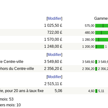
[
Modifier
]
Gamme
1 025,50 £
575,00
-
722,00 £
480,00
-
1 570,00 £
1 280,00
-
1 248,00 £
1 200,00
1
-
[
Modifier
]
e Centre-ville
3 549,60 £
3 549,60
3 549,
-
hors du Centre-ville
2 356,20 £
2 356,20
2 356,
-
[
Modifier
]
2 515,11 £
e, pour 20 ans à taux fixe
5,06
4,60
5,11
-
mois: 53
iers mois: 10