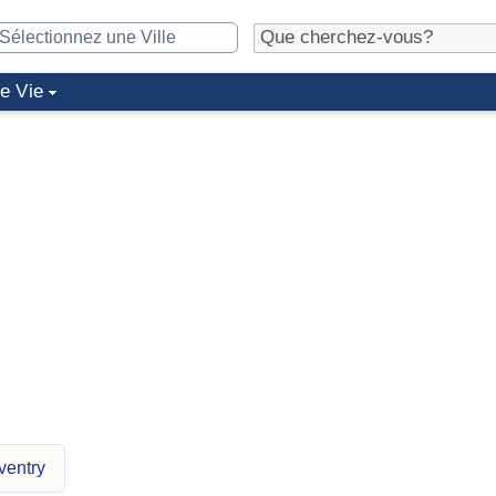
de Vie
ventry