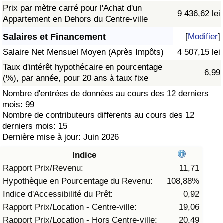
Prix par mètre carré pour l'Achat d'un
9 436,62 lei
Soins de santé
Appartement en Dehors du Centre-ville
Salaires et Financement
[
Modifier
]
Indice des soins de santé (Actuel)
Salaire Net Mensuel Moyen (Après Impôts)
4 507,15 lei
Taux d'intérêt hypothécaire en pourcentage
Indice des soins de santé
6,99
(%), par année, pour 20 ans à taux fixe
Nombre d'entrées de données au cours des 12 derniers
Indice des soins de santé par Pays
mois: 99
Nombre de contributeurs différents au cours des 12
Pollution
derniers mois: 15
Dernière mise à jour: Juin 2026
Indice de Pollution (Actuel)
Indice
Rapport Prix/Revenu:
11,71
Indice de pollution
Hypothèque en Pourcentage du Revenu:
108,88%
Indice d'Accessibilité du Prêt:
0,92
Indice de Pollution par Pays
Rapport Prix/Location - Centre-ville:
19,06
Rapport Prix/Location - Hors Centre-ville:
20,49
Trafic