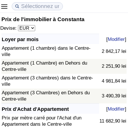
Prix de l'immobilier à Constanta
Coût de la vie
Prix de l'immobilier
Qualité de Vie
Devise:
Indice du Coût de la Vie (Actuel)
Indice des Prix de l'immobilier (Actuel)
Indice de Qualité de Vie
Loyer par mois
[
Modifier
]
Appartement (1 chambre) dans le Centre-
Indice du Coût de la Vie
Indice des Prix de l'immobilier
Indice de Qualité de Vie (Actuel)
2 842,17 lei
ville
Appartement (1 Chambre) en Dehors du
Indice du coût de la vie par pays
Indice des Prix de l'immobilier par Pays
Indice de qualité de vie par pays
2 251,90 lei
Centre-ville
Appartement (3 chambres) dans le Centre-
à Akaba
Criminalité
4 981,84 lei
ville
Appartement (3 Chambres) en Dehors du
Indice de Criminalité (Actuel)
3 490,39 lei
Centre-ville
Indice de Criminalité
Prix d'Achat d'Appartement
[
Modifier
]
Prix par mètre carré pour l'Achat d'un
11 682,90 lei
Indice de criminalité par pays
Appartement dans le Centre-ville