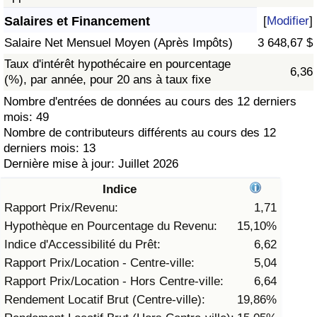
Salaires et Financement
[
Modifier
]
Soins de santé
Salaire Net Mensuel Moyen (Après Impôts)
3 648,67 $
Indice des soins de santé (Actuel)
Taux d'intérêt hypothécaire en pourcentage
6,36
(%), par année, pour 20 ans à taux fixe
Indice des soins de santé
Nombre d'entrées de données au cours des 12 derniers
mois: 49
Nombre de contributeurs différents au cours des 12
Indice des soins de santé par Pays
derniers mois: 13
Dernière mise à jour: Juillet 2026
Pollution
Indice
Indice de Pollution (Actuel)
Rapport Prix/Revenu:
1,71
Hypothèque en Pourcentage du Revenu:
15,10%
Indice de pollution
Indice d'Accessibilité du Prêt:
6,62
Rapport Prix/Location - Centre-ville:
5,04
Indice de Pollution par Pays
Rapport Prix/Location - Hors Centre-ville:
6,64
Rendement Locatif Brut (Centre-ville):
19,86%
Trafic