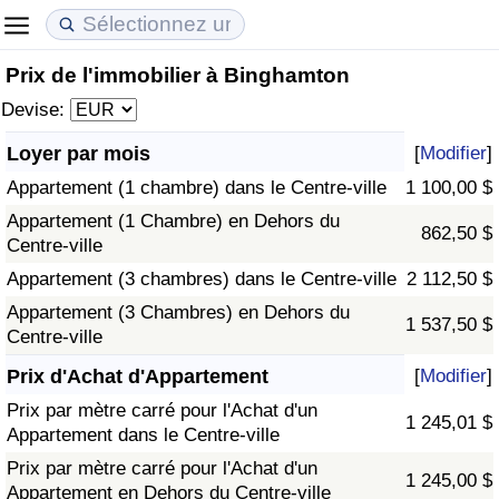
Prix de l'immobilier à Binghamton
Coût de la vie
Prix de l'immobilier
Qualité de Vie
Devise:
Indice du Coût de la Vie (Actuel)
Indice des Prix de l'immobilier (Actuel)
Indice de Qualité de Vie
Loyer par mois
[
Modifier
]
Appartement (1 chambre) dans le Centre-ville
1 100,00 $
Indice du Coût de la Vie
Indice des Prix de l'immobilier
Indice de Qualité de Vie (Actuel)
Appartement (1 Chambre) en Dehors du
862,50 $
Centre-ville
Indice du coût de la vie par pays
Indice des Prix de l'immobilier par Pays
Indice de qualité de vie par pays
Appartement (3 chambres) dans le Centre-ville
2 112,50 $
à Akaba
Criminalité
Appartement (3 Chambres) en Dehors du
1 537,50 $
Centre-ville
Indice de Criminalité (Actuel)
Prix d'Achat d'Appartement
[
Modifier
]
Prix par mètre carré pour l'Achat d'un
1 245,01 $
Indice de Criminalité
Appartement dans le Centre-ville
Prix par mètre carré pour l'Achat d'un
1 245,00 $
Indice de criminalité par pays
Appartement en Dehors du Centre-ville