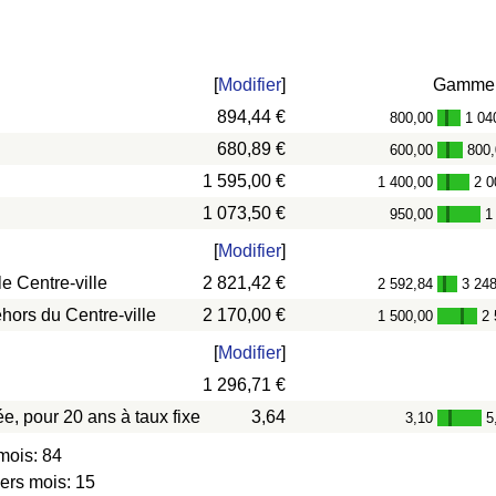
[
Modifier
]
Gamme
894,44 €
800,00
1 04
-
680,89 €
600,00
800
-
1 595,00 €
1 400,00
2 0
-
1 073,50 €
950,00
1
-
[
Modifier
]
e Centre-ville
2 821,42 €
2 592,84
3 24
-
hors du Centre-ville
2 170,00 €
1 500,00
2 
-
[
Modifier
]
1 296,71 €
e, pour 20 ans à taux fixe
3,64
3,10
5
-
mois: 84
iers mois: 15