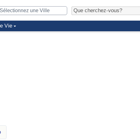
de Vie
o