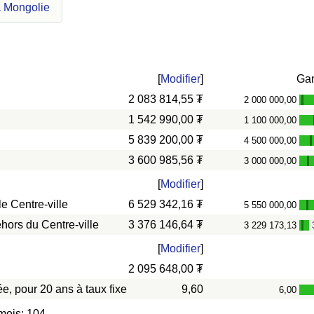
a Mongolie
[
Modifier
]
Ga
2 083 814,55 ₮
2 000 000,00
-
1 542 990,00 ₮
1 100 000,00
5 839 200,00 ₮
4 500 000,00
-
3 600 985,56 ₮
3 000 000,00
-
[
Modifier
]
e Centre-ville
6 529 342,16 ₮
5 550 000,00
-
hors du Centre-ville
3 376 146,64 ₮
3 229 173,13
-
[
Modifier
]
2 095 648,00 ₮
e, pour 20 ans à taux fixe
9,60
6,00
mois: 104