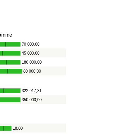
amme
70 000,00
-
45 000,00
-
180 000,00
-
80 000,00
-
322 917,31
-
350 000,00
-
18,00
-