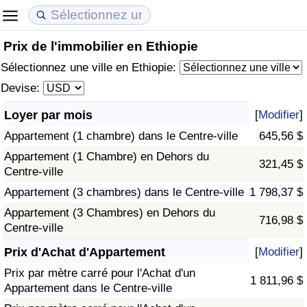
Prix de l'immobilier en Ethiopie
Coût de la vie
Prix de l'immobilier
Qualité de Vie
Sélectionnez une ville en Ethiopie:
Indice du Coût de la Vie (Actuel)
Indice des Prix de l'immobilier (Actuel)
Indice de Qualité de Vie
Devise:
Loyer par mois
[
Modifier
]
Indice du Coût de la Vie
Indice des Prix de l'immobilier
Indice de Qualité de Vie (Actuel)
Appartement (1 chambre) dans le Centre-ville
645,56 $
Indice du coût de la vie par pays
Indice des Prix de l'immobilier par Pays
Indice de qualité de vie par pays
Appartement (1 Chambre) en Dehors du
321,45 $
Centre-ville
à Akaba
Criminalité
Appartement (3 chambres) dans le Centre-ville
1 798,37 $
Appartement (3 Chambres) en Dehors du
716,98 $
Indice de Criminalité (Actuel)
Centre-ville
Prix d'Achat d'Appartement
[
Modifier
]
Indice de Criminalité
Prix par mètre carré pour l'Achat d'un
1 811,96 $
Appartement dans le Centre-ville
Indice de criminalité par pays