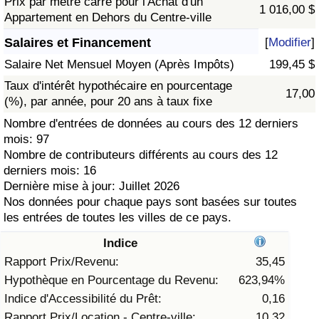
Prix par mètre carré pour l'Achat d'un
1 016,00 $
Appartement en Dehors du Centre-ville
Soins de santé
Salaires et Financement
[
Modifier
]
Indice des soins de santé (Actuel)
Salaire Net Mensuel Moyen (Après Impôts)
199,45 $
Taux d'intérêt hypothécaire en pourcentage
17,00
Indice des soins de santé
(%), par année, pour 20 ans à taux fixe
Nombre d'entrées de données au cours des 12 derniers
Indice des soins de santé par Pays
mois: 97
Nombre de contributeurs différents au cours des 12
derniers mois: 16
Pollution
Dernière mise à jour: Juillet 2026
Nos données pour chaque pays sont basées sur toutes
Indice de Pollution (Actuel)
les entrées de toutes les villes de ce pays.
Indice
Indice de pollution
Rapport Prix/Revenu:
35,45
Indice de Pollution par Pays
Hypothèque en Pourcentage du Revenu:
623,94%
Indice d'Accessibilité du Prêt:
0,16
Trafic
Rapport Prix/Location - Centre-ville:
10,32