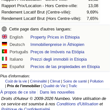
Rapport Prix/Location - Hors Centre-ville:
13,08
Indice de Trafic
Rendement Locatif Brut (Centre-ville):
9,69%
Rendement Locatif Brut (Hors Centre-ville):
7,65%
Indice de Trafic (Actuel)
Cette page dans d'autres langues:
Indice de Trafic par Pays
English
Property Prices in Ethiopia
Deutsch
Immobilienpreise in Äthiopien
Português
Preços de Imóveis na Etiópia
Italiano
Prezzi degli immobili in Etiopia
Español
Precios de las propiedades en Etiopia
Plus d'information:
Coût de la vie
|
Criminalité
|
Climat
|
Soins de santé
|
Pollution
|
Prix de l'immobilier
|
Qualité de Vie
|
Trafic
À propos de ce site
Dans les nouvelles
Droits d'Auteur © 2009-2026 Numbeo. Votre utilisation de
ce service est soumise à nos
Conditions d'Utilisation
et
Politique de Confidentialité