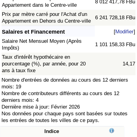
8 012 417,78 FBu
Appartement dans le Centre-ville
Soins de santé
Prix par mètre carré pour l'Achat d'un
6 241 728,18 FBu
Appartement en Dehors du Centre-ville
Indice des soins de santé (Actuel)
Salaires et Financement
[
Modifier
]
Salaire Net Mensuel Moyen (Après
Indice des soins de santé
1 101 158,33 FBu
Impôts)
Taux d'intérêt hypothécaire en
Indice des soins de santé par Pays
pourcentage (%), par année, pour 20
14,17
ans à taux fixe
Pollution
Nombre d'entrées de données au cours des 12 derniers
mois: 19
Indice de Pollution (Actuel)
Nombre de contributeurs différents au cours des 12
derniers mois: 4
Indice de pollution
Dernière mise à jour: Février 2026
Nos données pour chaque pays sont basées sur toutes
Indice de Pollution par Pays
les entrées de toutes les villes de ce pays.
Indice
Trafic