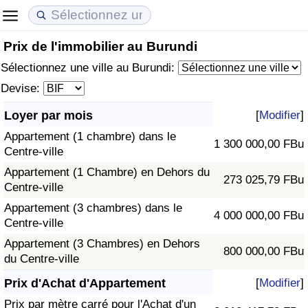
Prix de l'immobilier au Burundi
Coût de la vie
Prix de l'immobilier
Qualité de Vie
Sélectionnez une ville au Burundi:
Indice du Coût de la Vie (Actuel)
Indice des Prix de l'immobilier (Actuel)
Indice de Qualité de Vie
Devise:
Loyer par mois
[
Modifier
]
Indice du Coût de la Vie
Indice des Prix de l'immobilier
Indice de Qualité de Vie (Actuel)
Appartement (1 chambre) dans le
1 300 000,00 FBu
Centre-ville
Indice du coût de la vie par pays
Indice des Prix de l'immobilier par Pays
Indice de qualité de vie par pays
Appartement (1 Chambre) en Dehors du
273 025,79 FBu
Centre-ville
à Akaba
Criminalité
Appartement (3 chambres) dans le
4 000 000,00 FBu
Centre-ville
Indice de Criminalité (Actuel)
Appartement (3 Chambres) en Dehors
800 000,00 FBu
du Centre-ville
Indice de Criminalité
Prix d'Achat d'Appartement
[
Modifier
]
Indice de criminalité par pays
Prix par mètre carré pour l'Achat d'un