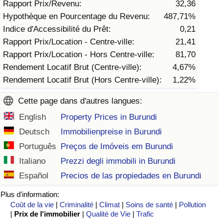
Rapport Prix/Revenu:
32,36
Hypothèque en Pourcentage du Revenu:
487,71%
Indice de Trafic
Indice d'Accessibilité du Prêt:
0,21
Rapport Prix/Location - Centre-ville:
21,41
Indice de Trafic (Actuel)
Rapport Prix/Location - Hors Centre-ville:
81,70
Rendement Locatif Brut (Centre-ville):
4,67%
Indice de Trafic par Pays
Rendement Locatif Brut (Hors Centre-ville):
1,22%
Cette page dans d'autres langues:
English
Property Prices in Burundi
Deutsch
Immobilienpreise in Burundi
Português
Preços de Imóveis em Burundi
Italiano
Prezzi degli immobili in Burundi
Español
Precios de las propiedades en Burundi
Plus d'information:
Coût de la vie
|
Criminalité
|
Climat
|
Soins de santé
|
Pollution
|
Prix de l'immobilier
|
Qualité de Vie
|
Trafic