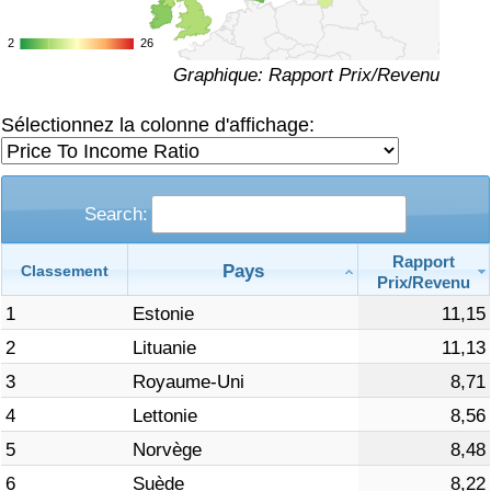
Soins de santé
2
2
26
26
Graphique: Rapport Prix/Revenu
Indice des soins de santé (Actuel)
Sélectionnez la colonne d'affichage:
Indice des soins de santé
Indice des soins de santé par Pays
Search:
Rapport
Pollution
Pays
Classement
Prix/Revenu
1
Estonie
11,15
Indice de Pollution (Actuel)
2
Lituanie
11,13
Indice de pollution
3
Royaume-Uni
8,71
4
Lettonie
8,56
Indice de Pollution par Pays
5
Norvège
8,48
6
Suède
8,22
Trafic