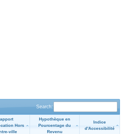
Search:
apport
Hypothèque en
Indice
ocation Hors
Pourcentage du
d'Accessibilité
tre-ville
Revenu