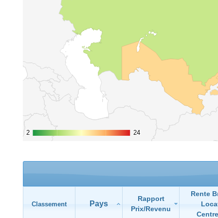
2
2
24
24
Rente B
Rapport
Pays
Loca
Classement
Prix/Revenu
Centre