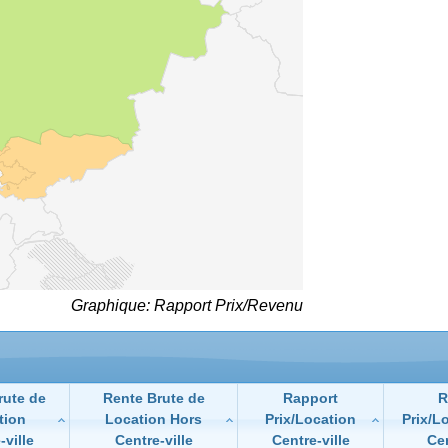
Graphique: Rapport Prix/Revenu
rute de
Rente Brute de
Rapport
R
tion
Location Hors
Prix/Location
Prix/L
-ville
Centre-ville
Centre-ville
Cen