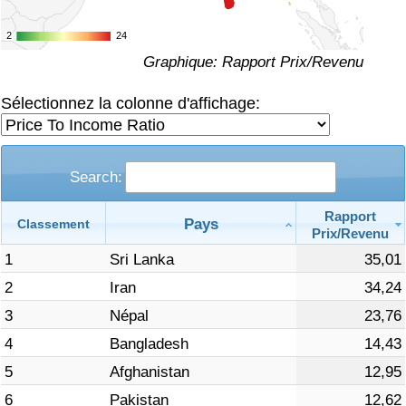
Soins de santé
2
2
24
24
Graphique: Rapport Prix/Revenu
Indice des soins de santé (Actuel)
Sélectionnez la colonne d'affichage:
Indice des soins de santé
Indice des soins de santé par Pays
Search:
Rapport
Pollution
Pays
Classement
Prix/Revenu
1
Sri Lanka
35,01
Indice de Pollution (Actuel)
2
Iran
34,24
Indice de pollution
3
Népal
23,76
4
Bangladesh
14,43
Indice de Pollution par Pays
5
Afghanistan
12,95
6
Pakistan
12,62
Trafic