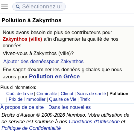
Pollution à Zakynthos
Coût de la vie
Prix de l'immobilier
Qualité de Vie
Nous avons besoin de plus de contributeurs pour
Indice du Coût de la Vie (Actuel)
Indice des Prix de l'immobilier (Actuel)
Indice de Qualité de Vie
Zakynthos (ville)
afin d'augmenter la qualité de nos
données.
Indice du Coût de la Vie
Indice des Prix de l'immobilier
Indice de Qualité de Vie (Actuel)
Vivez-vous à
Zakynthos (ville)
?
Ajouter des donnéespour Zakynthos
Indice du coût de la vie par pays
Indice des Prix de l'immobilier par Pays
Indice de qualité de vie par pays
Envisagez d'examiner les données globales que nous
Pollution en Grèce
avons pour
à Akaba
Criminalité
Plus d'information:
Coût de la vie
|
Criminalité
|
Climat
|
Soins de santé
|
Pollution
Indice de Criminalité (Actuel)
|
Prix de l'immobilier
|
Qualité de Vie
|
Trafic
À propos de ce site
Dans les nouvelles
Indice de Criminalité
Droits d'Auteur © 2009-2026 Numbeo. Votre utilisation de
ce service est soumise à nos
Conditions d'Utilisation
et
Politique de Confidentialité
Indice de criminalité par pays