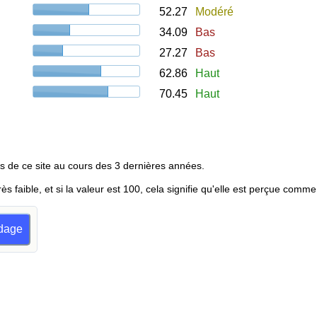
52.27
Modéré
34.09
Bas
27.27
Bas
62.86
Haut
70.45
Haut
s de ce site au cours des 3 dernières années.
rès faible, et si la valeur est 100, cela signifie qu'elle est perçue comme
ndage