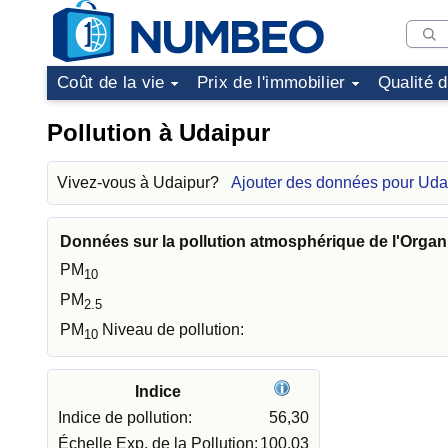
Coût de la vie
Prix de l'immobilier
Qualité 
Pollution à Udaipur
Vivez-vous à Udaipur?
Ajouter des données pour Uda
Données sur la pollution atmosphérique de l'Organ
PM
10
PM
2.5
PM
Niveau de pollution:
10
Indice
Indice de pollution:
56,30
Échelle Exp. de la Pollution:
100,03